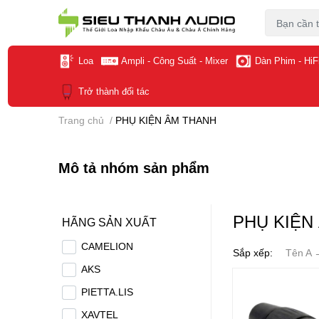
Loa
Ampli - Công Suất - Mixer
Dàn Phim - HiF
Trở thành đối tác
Trang chủ
/
PHỤ KIỆN ÂM THANH
Mô tả nhóm sản phẩm
PHỤ KIỆN
HÃNG SẢN XUẤT
CAMELION
Sắp xếp:
Tên A 
AKS
PIETTA.LIS
XAVTEL