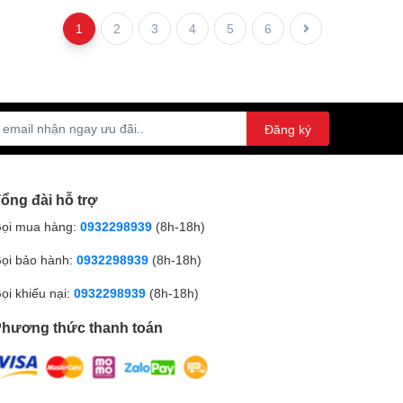
1
2
3
4
5
6
Đăng ký
ổng đài hỗ trợ
ọi mua hàng:
0932298939
(8h-18h)
ọi bảo hành:
0932298939
(8h-18h)
ọi khiếu nại:
0932298939
(8h-18h)
hương thức thanh toán