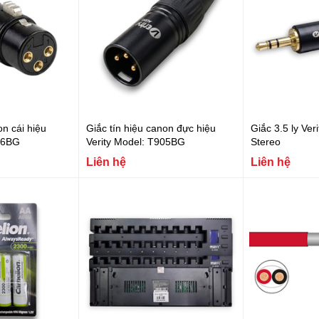
on cái hiệu
Giắc tín hiệu canon đực hiệu
Giắc 3.5 ly Ve
906BG
Verity Model: T905BG
Stereo
Liên hệ
Liên hệ