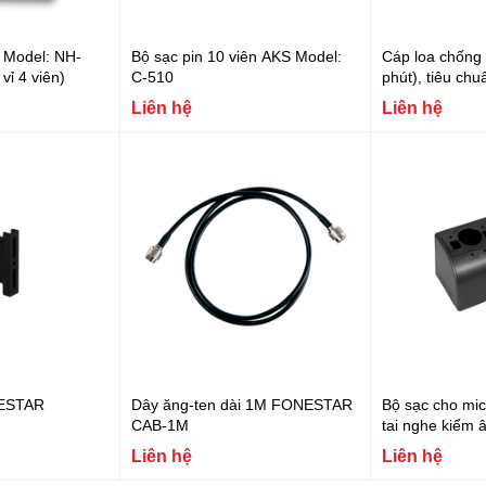
 Model: NH-
Bộ sạc pin 10 viên AKS Model:
Cáp loa chống
ỉ 4 viên)
C-510
phút), tiêu chu
2.5 mm², chốn
Liên hệ
Liên hệ
chứa Halogen 
CI-25MSZ1K
NESTAR
Dây ăng-ten dài 1M FONESTAR
Bộ sạc cho mic
CAB-1M
tai nghe kiể
MSC-2
Liên hệ
Liên hệ