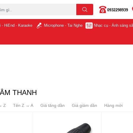
0932298939
i - HiEnd - Karaoke
Microphone - Tai Nghe
Nhạc cụ - Ánh sáng s
 ÂM THANH
→ Z
Tên Z → A
Giá tăng dần
Giá giảm dần
Hàng mới