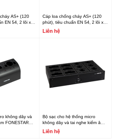
 cháy AS+ (120
Cáp loa chống cháy AS+ (120
ẩn EN 54, 2 lõi x
phút), tiêu chuẩn EN 54, 2 lõi x
g nhiễu, không
1.5 mm², chống nhiễu, không
Liên hệ
(LSZH) Fonestar
chứa Halogen (LSZH) Fonestar
CI-15MSZ1K
ro không dây và
Bộ sạc cho hệ thống micro
m âm FONESTAR
không dây và tai nghe kiểm âm
FONESTAR MSC-12
Liên hệ