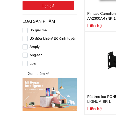
Lọc giá
Pin sạc Camelion
AA2300AR (NK-1 v
LOẠI SẢN PHẨM
Liên hệ
Bộ giải mã
Bộ điều khiển/ Bộ định tuyến
Amply
Ăng-ten
Loa
Xem thêm
Pát treo loa FO
LIGNUM-BR-L
Liên hệ