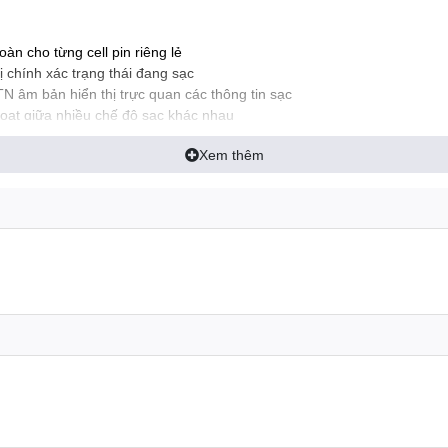
àn cho từng cell pin riêng lẻ
 chính xác trạng thái đang sạc
âm bản hiển thị trực quan các thông tin sạc
oạt giữa nhiều chế độ sạc khác nhau
in thông minh đi kèm chức năng cảnh báo khi lắp ngược cực pin
Xem thêm
ông giúp tối ưu hóa và kéo dài tuổi thọ pin
g điện sạc có thể điều chỉnh linh hoạt theo nhu cầu
ượt tiện lợi cho phép ghép nối liên kết nhiều bộ sạc lại với nhau