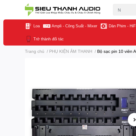
Loa
Ampli - Công Suất - Mixer
Dàn Phim - HiF
Trở thành đối tác
Trang chủ
/
PHỤ KIỆN ÂM THANH
/
Bộ sạc pin 10 viên