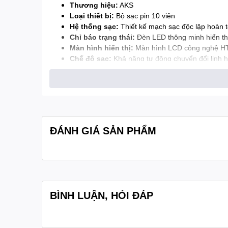
Thương hiệu:
AKS
Loại thiết bị:
Bộ sạc pin 10 viên
Hệ thống sạc:
Thiết kế mạch sạc độc lập hoàn to
Chỉ báo trạng thái:
Đèn LED thông minh hiển thị
Màn hình hiển thị:
Màn hình LCD công nghệ HTN 
Chế độ sạc:
Khả năng tự động chuyển đổi linh h
Tính năng an toàn:
Công nghệ nhận diện loại p
Bảo dưỡng pin:
Tích hợp chức năng xả sâu thủ c
Cài đặt dòng điện:
Cung cấp 4 mức thiết lập dòn
Khả năng mở rộng:
Mặt sau thiết kế khe rãnh tr
ĐÁNH GIÁ SẢN PHẨM
BÌNH LUẬN, HỎI ĐÁP