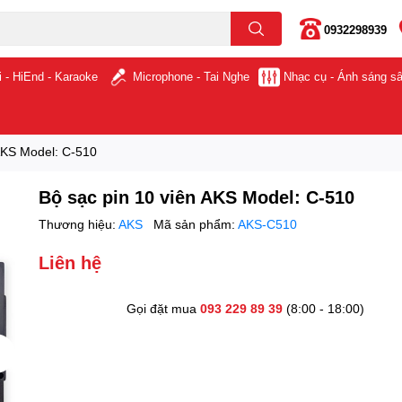
0932298939
i - HiEnd - Karaoke
Microphone - Tai Nghe
Nhạc cụ - Ánh sáng s
 AKS Model: C-510
Bộ sạc pin 10 viên AKS Model: C-510
Thương hiệu:
AKS
Mã sản phẩm:
AKS-C510
Liên hệ
Gọi đặt mua
093 229 89 39
(8:00 - 18:00)