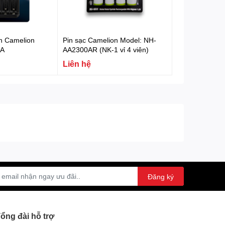
ên Camelion
Pin sạc Camelion Model: NH-
5A
AA2300AR (NK-1 vỉ 4 viên)
Liên hệ
Đăng ký
ổng đài hỗ trợ