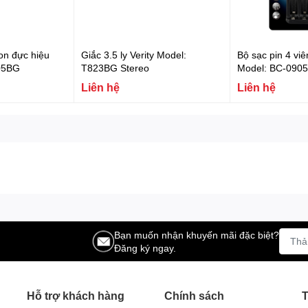
non đực hiệu
Giắc 3.5 ly Verity Model:
Bộ sạc pin 4 vi
905BG
T823BG Stereo
Model: BC-090
Liên hệ
Liên hệ
Bạn muốn nhận khuyến mãi đặc biệt?
Đăng ký ngay.
Hỗ trợ khách hàng
Chính sách
T