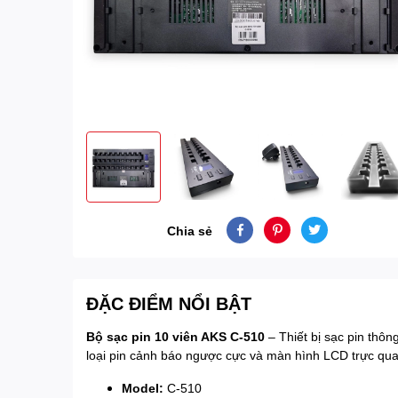
Chia sẻ
ĐẶC ĐIỂM NỔI BẬT
Bộ sạc pin 10 viên AKS C-510
– Thiết bị sạc pin thô
loại pin cảnh báo ngược cực và màn hình LCD trực qua
Model:
C-510