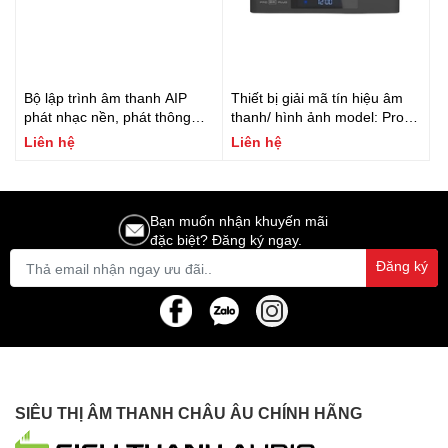
Bộ lập trình âm thanh AIP
Thiết bị giải mã tín hiệu âm
phát nhạc nền, phát thông
thanh/ hình ảnh model: Pro
báo, tin nhắn Fonestar
8K Plus, Dune HD
Liên hệ
Liên hệ
Model: AIP-GATE
Bạn muốn nhận khuyến mãi
đặc biệt? Đăng ký ngay.
Đăng ký
SIÊU THỊ ÂM THANH CHÂU ÂU CHÍNH HÃNG