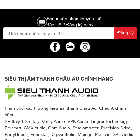
92dB/ AC 180-240V/ Power
Consumption 1500W
Bạn muốn nhận khuyến mãi
đặc biệt? Đăng ký ngay.
Đăng ký
SIÊU THỊ ÂM THANH CHÂU ÂU CHÍNH HÃNG
Phân phối các thương hiệu âm thanh Châu Âu, Châu Á chính
hãng
SR Italy, LSS Italy, Verity Audio, VPK Audio, Lingrui Technology,
Relacart, CMX Audio, Ohm Audio, Studiomaster, Precision Drive,
PartyHouse, Fonestar, Digisynthetic, Maingo, Piettalis, SAE Audio,