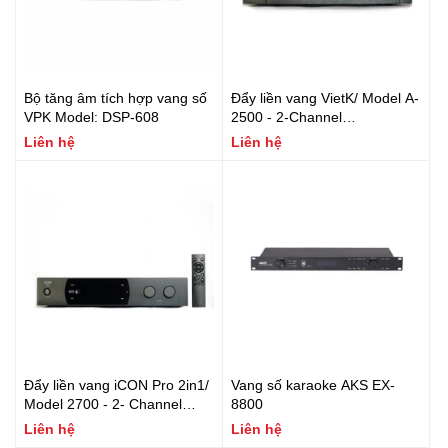
Bộ tăng âm tích hợp vang số
Đẩy liền vang VietK/ Model A-
VPK Model: DSP-608
2500 - 2-Channel
500W+500W Power Amplifier/
Liên hệ
Liên hệ
20Hz–20kHz/ SNR 70dB/ MIC
12mV / MUSIC 300mV
Đẩy liền vang iCON Pro 2in1/
Vang số karaoke AKS EX-
Model 2700 - 2- Channel
8800
850W Power Amplifier/ 20Hz-
Liên hệ
Liên hệ
20kHz/ THD <0.04%/ SNR