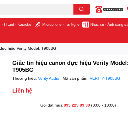
0932298939
i - HiEnd - Karaoke
Microphone - Tai Nghe
Nhạc cụ - Ánh sáng s
 đực hiệu Verity Model: T905BG
Giắc tín hiệu canon đực hiệu Verity Model
T905BG
Thương hiệu:
Verity Audio
Mã sản phẩm:
VERITY-T905BG
Liên hệ
Gọi đặt mua
093 229 89 39
(8:00 - 18:00)