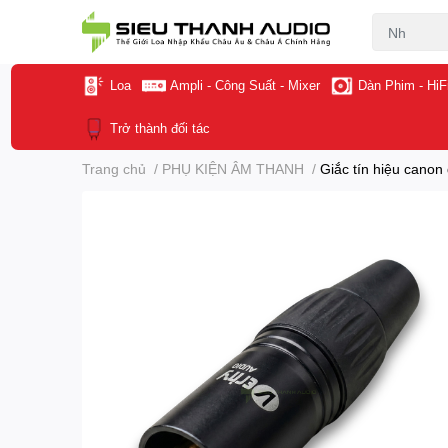
Loa
Ampli - Công Suất - Mixer
Dàn Phim - HiF
Trở thành đối tác
Trang chủ
/
PHỤ KIỆN ÂM THANH
/
Giắc tín hiệu canon