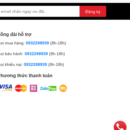
Đăng ký
ổng đài hỗ trợ
ọi mua hàng:
0932298939
(8h-18h)
ọi bảo hành:
0932298939
(8h-18h)
ọi khiếu nại:
0932298939
(8h-18h)
hương thức thanh toán