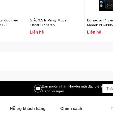
non đực hiệu
Giắc 3.5 ly Verity Model:
Bộ sạc pin 4 vi
905BG
T823BG Stereo
Model: BC-090
Liên hệ
Liên hệ
Bạn muốn nhận khuyến mãi đặc biệt?
Đăng ký ngay.
Hỗ trợ khách hàng
Chính sách
T