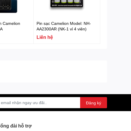
ên Camelion
Pin sạc Camelion Model: NH-
5A
AA2300AR (NK-1 vỉ 4 viên)
Liên hệ
Đăng ký
ổng đài hỗ trợ