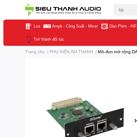
Loa
Ampli - Công Suất - Mixer
Dàn Phim - HiF
Trở thành đối tác
Trang chủ
/
PHỤ KIỆN ÂM THANH
/
Mô-đun mở rộng DA