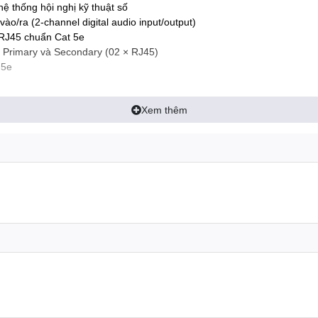
 thống hội nghị kỹ thuật số
ào/ra (2-channel digital audio input/output)
 RJ45 chuẩn Cat 5e
 Primary và Secondary (02 × RJ45)
 5e
Xem thêm