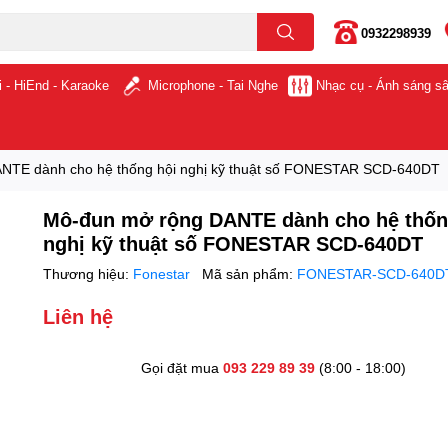
0932298939
i - HiEnd - Karaoke
Microphone - Tai Nghe
Nhạc cụ - Ánh sáng s
NTE dành cho hệ thống hội nghị kỹ thuật số FONESTAR SCD-640DT
Mô-đun mở rộng DANTE dành cho hệ thốn
nghị kỹ thuật số FONESTAR SCD-640DT
Thương hiệu:
Fonestar
Mã sản phẩm:
FONESTAR-SCD-640D
Liên hệ
Gọi đặt mua
093 229 89 39
(8:00 - 18:00)