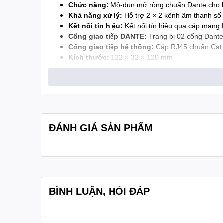
Chức năng:
Mô-đun mở rộng chuẩn Dante cho hệ
Khả năng xử lý:
Hỗ trợ 2 × 2 kênh âm thanh số v
Kết nối tín hiệu:
Kết nối tín hiệu qua cáp mạng
Cổng giao tiếp DANTE:
Trang bị 02 cổng Dante
Cổng giao tiếp hệ thống:
Cáp RJ45 chuẩn Cat
Kích thước:
122 × 32 × 120 mm
Trọng lượng:
0.2 kg
ĐÁNH GIÁ SẢN PHẨM
BÌNH LUẬN, HỎI ĐÁP