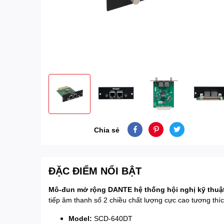
Chia sẻ
ĐẶC ĐIỂM NỔI BẬT
Mô-đun mở rộng DANTE hệ thống hội nghị kỹ thuậ
tiếp âm thanh số 2 chiều chất lượng cực cao tương thích
Model:
SCD-640DT