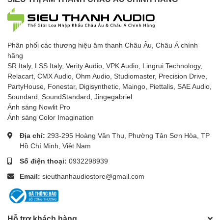
Phân phối các thương hiệu âm thanh Châu Âu, Châu Á chính
hãng
SR Italy, LSS Italy, Verity Audio, VPK Audio, Lingrui Technology,
Relacart, CMX Audio, Ohm Audio, Studiomaster, Precision Drive,
PartyHouse, Fonestar, Digisynthetic, Maingo, Piettalis, SAE Audio,
Soundard, SoundStandard, Jingegabriel
Ánh sáng Nowlit Pro
Ánh sáng Color Imagination
Địa chỉ:
293-295 Hoàng Văn Thụ, Phường Tân Sơn Hòa, TP
Hồ Chí Minh, Việt Nam
Số điện thoại:
0932298939
Email:
sieuthanhaudiostore@gmail.com
Hỗ trợ khách hàng