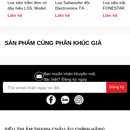
Loa siêu trầm đơn có
Loa Subwoofer đôi
Loa siêu trầm
dây hiệu LSS, Model:
Electrovoice TX-
FONESTAR
PSUB1, Công suất
2181_HE
POWERBASS-
Liên hệ
Liên hệ
Liên hệ
H
1200W
SẢN PHẨM CÙNG PHÂN KHÚC GIÁ
Bạn muốn nhận khuyến mãi
đặc biệt? Đăng ký ngay.
Đăng ký
SIÊU THỊ ÂM THANH CHÂU ÂU CHÍNH HÃNG