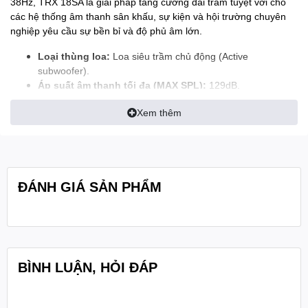
38Hz, TRX 18SA là giải pháp tăng cường dải trầm tuyệt vời cho
các hệ thống âm thanh sân khấu, sự kiện và hội trường chuyên
nghiệp yêu cầu sự bền bỉ và độ phủ âm lớn.
Loại thùng loa:
Loa siêu trầm chủ động (Active
subwoofer).
Áp suất âm thanh tối đa (MAX SPL):
129dB.
Công suất đỉnh (PEAK):
2000W.
Xem thêm
Công suất chương trình (PGM):
1000W.
Công suất định mức (RMS):
500W.
Đáp tuyến tần số:
38Hz – 250Hz.
Độ nhạy đầu vào (Input sensitivity):
-10dBv.
Cấu tạo củ loa Bass (LF Driver):
18 inch với cuộn dây âm
ĐÁNH GIÁ SẢN PHẨM
(VC) 75mm.
Tần số cắt (Crossover frequency):
800/100Hz.
Cổng kết nối (Connection):
XLR/JACK input; XLR output.
Kích thước (WxHxD):
567 x 667 x 600 mm.
Trọng lượng tịnh:
57.8 kg.
BÌNH LUẬN, HỎI ĐÁP