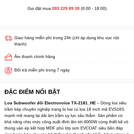
Gọi đặt mua
093 229 89 39
(8:00 - 18:00)
Giao hàng miễn phí trong 24h (chỉ áp dụng khu vực nội
thành)
Âm thanh chính hãng
Đổi trả miễn phí trong 7 ngày
ĐẶC ĐIỂM NỔI BẬT
Loa Subwoofer đôi Electrovoice TX-2181_HE
– Dòng loa siêu
trầm kép chuyên nghiệp trang bị hai củ loa 18 inch mã EVS18S
mạnh mẽ mang lại dải âm trầm uy lực sâu thẳm. Sản phẩm có
khả năng chịu mức công suất đỉnh lên tới 4000W cùng thiết kế vỏ
thùng ván ép kết hợp MDF phủ lớp sơn EVCOAT siêu bền đáp