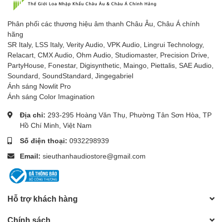
Phân phối các thương hiệu âm thanh Châu Âu, Châu Á chính
hãng
SR Italy, LSS Italy, Verity Audio, VPK Audio, Lingrui Technology,
Relacart, CMX Audio, Ohm Audio, Studiomaster, Precision Drive,
PartyHouse, Fonestar, Digisynthetic, Maingo, Piettalis, SAE Audio,
Soundard, SoundStandard, Jingegabriel
Ánh sáng Nowlit Pro
Ánh sáng Color Imagination
Địa chỉ:
293-295 Hoàng Văn Thụ, Phường Tân Sơn Hòa, TP
Hồ Chí Minh, Việt Nam
Số điện thoại:
0932298939
Email:
sieuthanhaudiostore@gmail.com
Hỗ trợ khách hàng
Chính sách