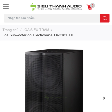
0
Trang chủ
/
LOA SIÊU TRẦM
/
Loa Subwoofer đôi Electrovoice TX-2181_HE