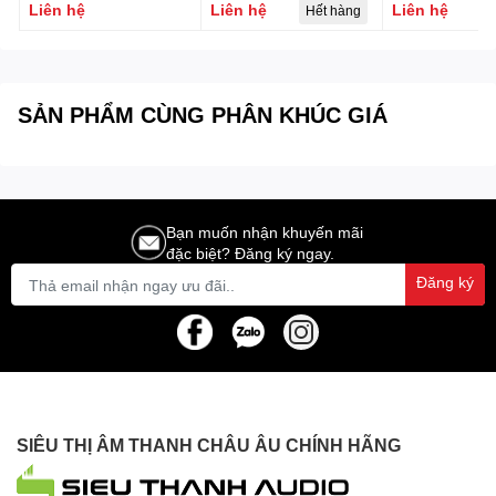
PSUB1, Công suất
POWERBASS-8TB
8SUB
Liên hệ
Liên hệ
Liên hệ
Hết hàng
1200W
SẢN PHẨM CÙNG PHÂN KHÚC GIÁ
Bạn muốn nhận khuyến mãi
đặc biệt? Đăng ký ngay.
Đăng ký
SIÊU THỊ ÂM THANH CHÂU ÂU CHÍNH HÃNG