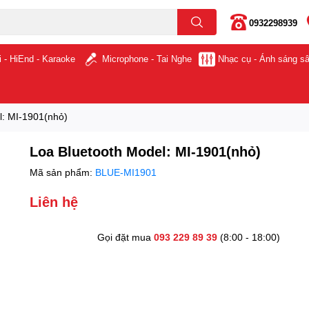
0932298939
i - HiEnd - Karaoke
Microphone - Tai Nghe
Nhạc cụ - Ánh sáng s
l: MI-1901(nhỏ)
Loa Bluetooth Model: MI-1901(nhỏ)
Mã sản phẩm:
BLUE-MI1901
Liên hệ
Gọi đặt mua
093 229 89 39
(8:00 - 18:00)