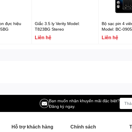
non đực hiệu
Giắc 3.5 ly Verity Model:
Bộ sạc pin 4 vi
905BG
T823BG Stereo
Model: BC-090
Liên hệ
Liên hệ
Bạn muốn nhận khuyến mãi đặc biệt?
Đăng ký ngay.
Hỗ trợ khách hàng
Chính sách
T