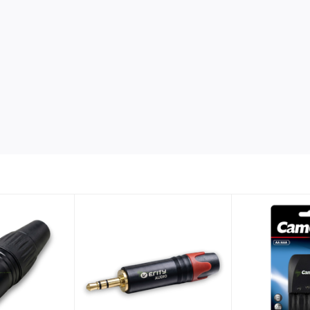
c sử dụng decor trong các không gian kiến trúc cổ điển, tân cổ điển, g