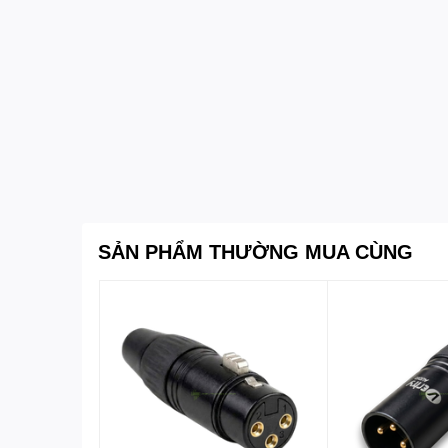
Lý tưởng để làm quà tặng tân gia, quà biếu đối tác hoặ
vời.
SẢN PHẨM THƯỜNG MUA CÙNG