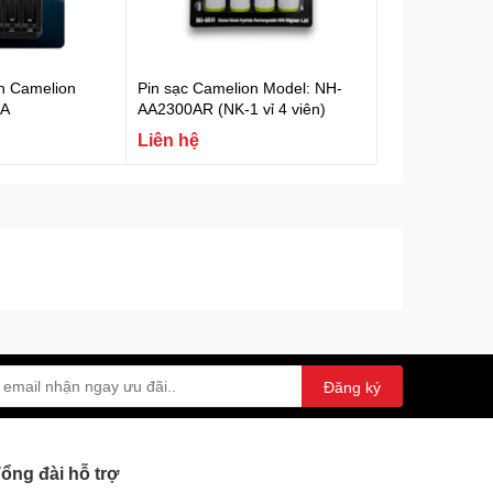
ên Camelion
Pin sạc Camelion Model: NH-
5A
AA2300AR (NK-1 vỉ 4 viên)
Liên hệ
Đăng ký
ổng đài hỗ trợ