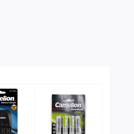
iúp nâng tầm đẳng cấp và tạo không gian thư giãn tuyệt