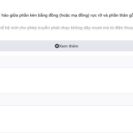
hảo giữa phần kèn bằng đồng (hoặc mạ đồng) rực rỡ và phần thân gỗ 
thế hệ mới cho phép truyền phát nhạc không dây mượt mà từ điện thoại
 đặc biệt cho chất âm trong trẻo, cực kỳ phù hợp với các dòng nhạc trữ
Xem thêm
ổng 6 ly (6.5mm) đặc biệt, cho phép thiết bị kết nối dễ dàng với các 
e Style).
ỷ XIX-XX.
 ly (6.5mm).
èm bộ dây nguồn an toàn).