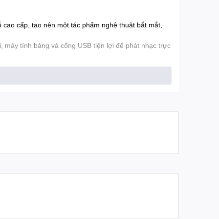
cao cấp, tạo nên một tác phẩm nghệ thuật bắt mắt,
, máy tính bảng và cổng USB tiện lợi để phát nhạc trực
 tình, Acoustic, Jazz hoặc nhạc không lời.
hệ thống âm thanh hoặc nhạc cụ chuyên nghiệp khác.