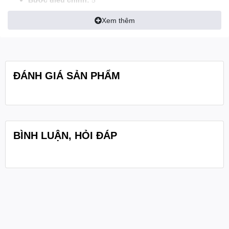
Suy giảm trên mỗi bước:
3db
Xem thêm
Tổng suy giảm:
33db
Vật liệu:
Nhựa ABS chống tia cực tím
Độ sâu:
60 mm
ĐÁNH GIÁ SẢN PHẨM
BÌNH LUẬN, HỎI ĐÁP