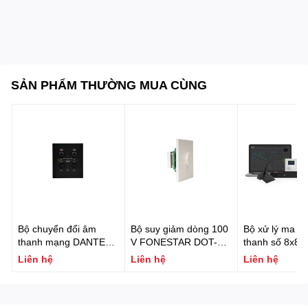
SẢN PHẨM THƯỜNG MUA CÙNG
Bộ chuyển đổi âm
Bộ suy giảm dòng 100
Bộ xử lý ma tr
thanh mạng DANTE
V FONESTAR DOT-
thanh số 8x8 t
gắn tường 2 vào 2 ra
30TR
DSP và DANT
Liên hệ
Liên hệ
Liên hệ
(PoE) FONESTAR W-
FONESTAR N
DANTE-22X