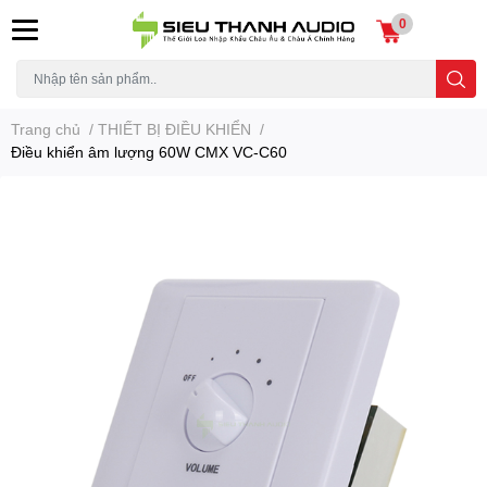
0
Trang chủ
/
THIẾT BỊ ĐIỀU KHIỂN
/
Điều khiển âm lượng 60W CMX VC-C60