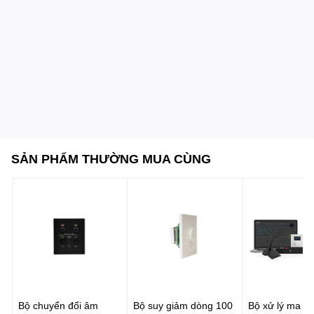
hỗ trợ ngắt kết nối nối đất loại bỏ hiện tượng ù nền nhiễu
dòng điện
Nguồn điện hoạt động:
Nguồn xoay chiều linh hoạt 230 /
115 V AC với mức công suất tiêu thụ điện 12 W
Kích thước tổng thể khối vỏ (Rackmount):
483 x 44.5 x
210 mm chuẩn không gian tủ máy 1U thiết bị
Trọng lượng thiết bị:
2.4 Kg
SẢN PHẨM THƯỜNG MUA CÙNG
Bộ chuyển đổi âm
Bộ suy giảm dòng 100
Bộ xử lý ma tr