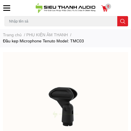
0
Trang chủ
/
PHỤ KIỆN ÂM THANH
/
Đầu kẹp Microphone Tenuto Model: TMC03