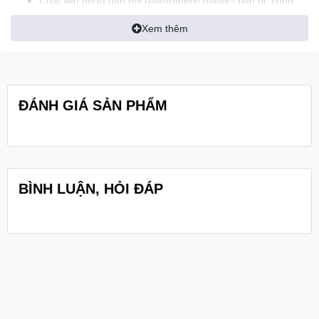
Chất liệu nhựa đàn hồi (elastomeric plastic) bền bỉ, cung
cấp lực kẹp tuyệt vời.
Xem thêm
Bộ chuyển đổi (adapters) 5/8" và 3/8" phù hợp với nhiều
loại chân micro khác nhau.
ĐÁNH GIÁ SẢN PHẨM
BÌNH LUẬN, HỎI ĐÁP