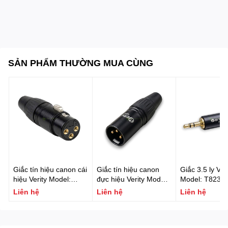
SẢN PHẨM THƯỜNG MUA CÙNG
Giắc tín hiệu canon cái
Giắc tín hiệu canon
Giắc 3.5 ly Veri
hiệu Verity Model:
đực hiệu Verity Model:
Model: T823B
T906BG
T905BG
Liên hệ
Liên hệ
Liên hệ