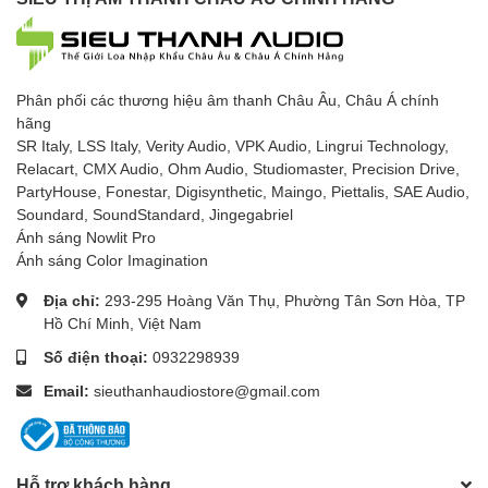
Phân phối các thương hiệu âm thanh Châu Âu, Châu Á chính
hãng
SR Italy, LSS Italy, Verity Audio, VPK Audio, Lingrui Technology,
Relacart, CMX Audio, Ohm Audio, Studiomaster, Precision Drive,
PartyHouse, Fonestar, Digisynthetic, Maingo, Piettalis, SAE Audio,
Soundard, SoundStandard, Jingegabriel
Ánh sáng Nowlit Pro
Ánh sáng Color Imagination
Địa chỉ:
293-295 Hoàng Văn Thụ, Phường Tân Sơn Hòa, TP
Hồ Chí Minh, Việt Nam
Số điện thoại:
0932298939
Email:
sieuthanhaudiostore@gmail.com
Hỗ trợ khách hàng