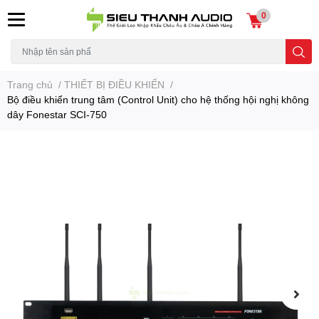
0
Trang chủ
/
THIẾT BỊ ĐIỀU KHIỂN
/
Bộ điều khiển trung tâm (Control Unit) cho hệ thống hội nghị không
dây Fonestar SCI-750