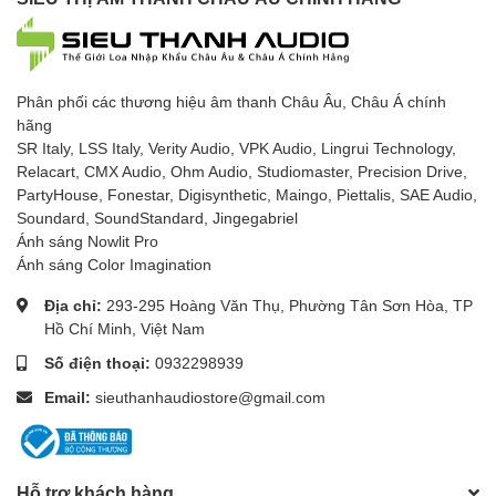
Phân phối các thương hiệu âm thanh Châu Âu, Châu Á chính
hãng
SR Italy, LSS Italy, Verity Audio, VPK Audio, Lingrui Technology,
Relacart, CMX Audio, Ohm Audio, Studiomaster, Precision Drive,
PartyHouse, Fonestar, Digisynthetic, Maingo, Piettalis, SAE Audio,
Soundard, SoundStandard, Jingegabriel
Ánh sáng Nowlit Pro
Ánh sáng Color Imagination
Địa chỉ:
293-295 Hoàng Văn Thụ, Phường Tân Sơn Hòa, TP
Hồ Chí Minh, Việt Nam
Số điện thoại:
0932298939
Email:
sieuthanhaudiostore@gmail.com
Hỗ trợ khách hàng