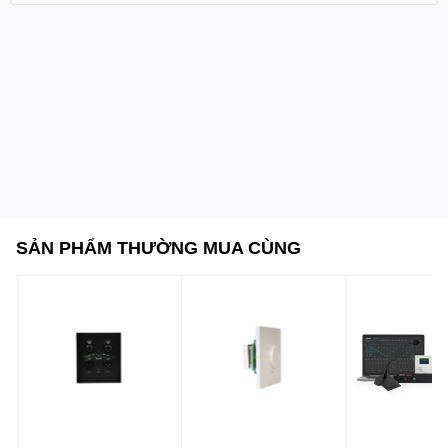
Dải tần đáp ứng (Response):
50 – 15.000 Hz
Ngõ ra (Outputs):
01 ngõ ra line cân bằng XLR 12.000
ohm 200 mV - 01 ngõ ra line không cân bằng jack 6.3 mm
12.000 ohm 200 mV - 01 cổng điều khiển RS-232
Nguồn cấp:
12 – 15 V DC công suất tiêu thụ 7 W
Kích thước:
483 × 89 × 380 mm (chuẩn rack 19 inch cao
2U)
Trọng lượng:
7 kg
Phụ kiện kèm theo:
04 ăng-ten thu sóng - 01 cáp jack
mono 6.3 mm
Tùy chọn mở rộng:
Micro chủ tịch không dây SCI-760P -
Micro đại biểu không dây SCI-770D - Bộ sạc pin SCI-780C
SẢN PHẨM THƯỜNG MUA CÙNG
- Bộ sạc pin SCI-790C