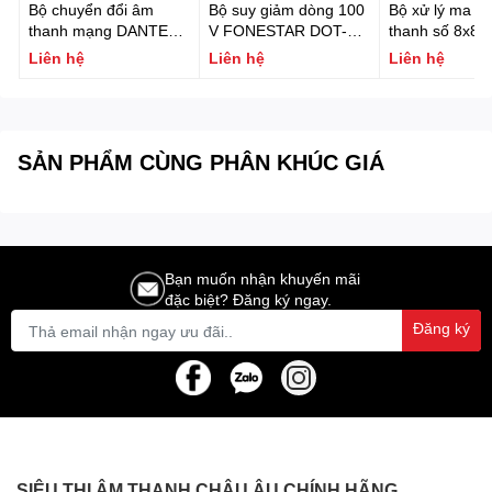
Bộ chuyển đổi âm
Bộ suy giảm dòng 100
Bộ xử lý ma tr
thanh mạng DANTE
V FONESTAR DOT-
thanh số 8x8 t
gắn tường 2 vào 2 ra
30TR
DSP và DANT
Liên hệ
Liên hệ
Liên hệ
(PoE) FONESTAR W-
FONESTAR N
DANTE-22X
SẢN PHẨM CÙNG PHÂN KHÚC GIÁ
Bạn muốn nhận khuyến mãi
đặc biệt? Đăng ký ngay.
Đăng ký
SIÊU THỊ ÂM THANH CHÂU ÂU CHÍNH HÃNG