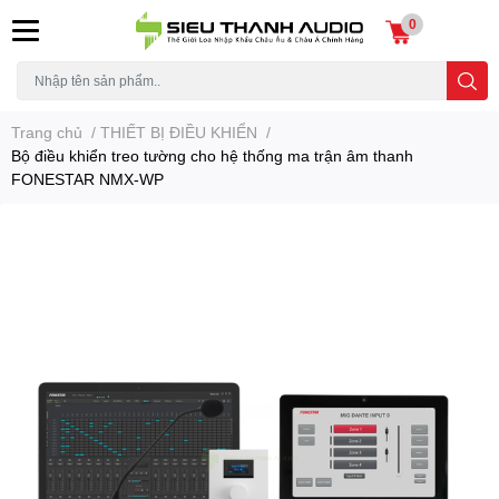
0
Trang chủ
/
THIẾT BỊ ĐIỀU KHIỂN
/
Bộ điều khiển treo tường cho hệ thống ma trận âm thanh
FONESTAR NMX-WP