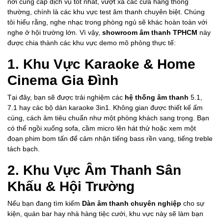
nơi cung cấp dịch vụ tốt nhất, vượt xa các cửa hàng thông
thường, chính là các khu vực test âm thanh chuyên biệt. Chúng
tôi hiểu rằng, nghe nhạc trong phòng ngủ sẽ khác hoàn toàn với
nghe ở hội trường lớn. Vì vậy,
showroom âm thanh TPHCM
này
được chia thành các khu vực demo mô phỏng thực tế:
1. Khu Vực Karaoke & Home
Cinema Gia Đình
Tại đây, bạn sẽ được trải nghiệm các
hệ thống âm thanh
5.1,
7.1 hay các bộ dàn karaoke 3in1. Không gian được thiết kế ấm
cúng, cách âm tiêu chuẩn như một phòng khách sang trọng. Bạn
có thể ngồi xuống sofa, cầm micro lên hát thử hoặc xem một
đoạn phim bom tấn để cảm nhận tiếng bass rền vang, tiếng treble
tách bạch.
2. Khu Vực Âm Thanh Sân
Khấu & Hội Trường
Nếu bạn đang tìm kiếm
Dàn âm thanh chuyên nghiệp
cho sự
kiện, quán bar hay nhà hàng tiệc cưới, khu vực này sẽ làm bạn