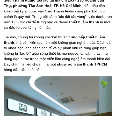
Siêu Thanh Audio toạ lạc tại địa chỉ 293 - 295 Hoàng Văn
Thụ, phường Tân Sơn Hoà, TP. Hồ Chí Minh,
điều đầu tiên
khiến bất kỳ ai bước vào Siêu Thanh Audio cũng phải bất ngờ
chính là quy mô. Trong bối cảnh "tấc đất tấc vàng", việc dành trọn
hơn 1.000m² chỉ để trưng bày và demo
thiết bị âm thanh
là một
sự đầu tư cực kỳ nghiêm túc.
Tại đây, chúng tôi không chỉ đơn thuần
cung cấp thiết bị âm
thanh
, mà còn kiến tạo nên một không gian nghệ thuật. Cách bài
trí khoa học, ánh sáng tinh tế và sự phân khu rõ ràng giúp bạn
không bị "lạc lối" giữa rừng thiết bị, mà ngược lại, cảm thấy như
đang dạo bước trong một triển lãm công nghệ âm thanh hiện đại.
Đây chính là tiêu chuẩn mà một
showroom âm thanh TPHCM
hàng đầu cần phải có.