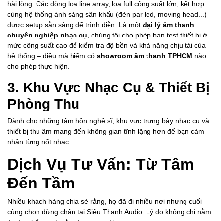
hài lòng. Các dòng loa line array, loa full công suất lớn, kết hợp
cùng hệ thống ánh sáng sân khấu (đèn par led, moving head...)
được setup sẵn sàng để trình diễn. Là một
đại lý âm thanh
chuyên nghiệp nhạc cụ
, chúng tôi cho phép bạn test thiết bị ở
mức công suất cao để kiểm tra độ bền và khả năng chịu tải của
hệ thống – điều mà hiếm có
showroom âm thanh TPHCM
nào
cho phép thực hiện.
3. Khu Vực Nhạc Cụ & Thiết Bị
Phòng Thu
Dành cho những tâm hồn nghệ sĩ, khu vực trưng bày nhạc cụ và
thiết bị thu âm mang đến không gian tĩnh lặng hơn để bạn cảm
nhận từng nốt nhạc.
Dịch Vụ Tư Vấn: Từ Tâm
Đến Tầm
Nhiều khách hàng chia sẻ rằng, họ đã đi nhiều nơi nhưng cuối
cùng chọn dừng chân tại Siêu Thanh Audio. Lý do không chỉ nằm