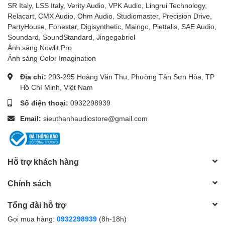
SR Italy, LSS Italy, Verity Audio, VPK Audio, Lingrui Technology,
Relacart, CMX Audio, Ohm Audio, Studiomaster, Precision Drive,
PartyHouse, Fonestar, Digisynthetic, Maingo, Piettalis, SAE Audio,
Soundard, SoundStandard, Jingegabriel
Ánh sáng Nowlit Pro
Ánh sáng Color Imagination
Địa chỉ:
293-295 Hoàng Văn Thụ, Phường Tân Sơn Hòa, TP
Hồ Chí Minh, Việt Nam
Số điện thoại:
0932298939
Email:
sieuthanhaudiostore@gmail.com
Hỗ trợ khách hàng
Chính sách
Tổng đài hỗ trợ
Gọi mua hàng:
0932298939
(8h-18h)