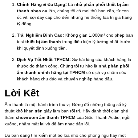
Chính Hãng & Đa Dạng:
Là
nhà phân phối thiết bị âm
thanh nhạc cụ
lớn, chúng tôi có mọi thứ bạn cần, từ con
ốc vít, sợi dây cáp cho đến những hệ thống loa trị giá hàng
tỷ đồng.
Trải Nghiệm Đỉnh Cao:
Không gian 1.000m² cho phép bạn
test
thiết bị âm thanh
trong điều kiện lý tưởng nhất trước
khi quyết định xuống tiền.
Dịch Vụ Tốt Nhất TPHCM:
Sự hài lòng của khách hàng là
thước đo thành công. Chúng tôi tự hào là
nhà phân phối
âm thanh chính hãng tại TPHCM
có dịch vụ chăm sóc
khách hàng chu đáo và chuyên nghiệp hàng đầu.
Lời Kết
Âm thanh là một hành trình thú vị. Đừng để những thông số kỹ
thuật khô khan trên giấy làm bạn rối trí. Hãy dành thời gian ghé
thăm
showroom âm thanh TPHCM
của Siêu Thanh Audio, ngồi
xuống, nhắm mắt lại và để âm nhạc dẫn lối.
Dù bạn đang tìm kiếm một bộ loa nhỏ cho phòng ngủ hay một