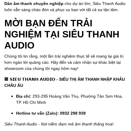
Dàn âm thanh chuyên nghiệp
cho dự án lớn, Siêu Thanh Audio
luôn sẵn sàng chào đón và phục vụ bạn với tất cả sự tận tâm.
MỜI BẠN ĐẾN TRẢI
NGHIỆM TẠI SIÊU THANH
AUDIO
Chúng tôi tin rằng, một lần trải nghiệm thực tế sẽ mang lại giá trị
hơn ngàn lời quảng cáo. Hãy đến và cảm nhận sự khác biệt tại
showroom của chúng tôi ngay hôm nay!
🏢
𝗦𝗜𝗘𝗨 𝗧𝗛𝗔𝗡𝗛 𝗔𝗨𝗗𝗜𝗢 - SIÊU THỊ ÂM THANH NHẬP KHẨU
CHÂU ÂU
Địa chỉ:
293-295 Hoàng Văn Thụ, Phường Tân Sơn Hòa,
TP. Hồ Chí Minh
Hotline tư vấn (Zalo):
0932 298 939
Siêu Thanh Audio - Nơi niềm đam mê âm thanh thăng hoa!