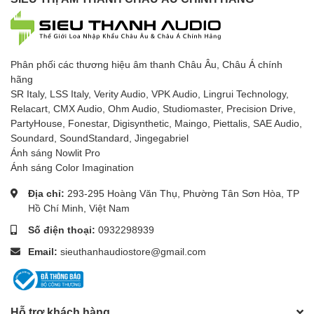
Phân phối các thương hiệu âm thanh Châu Âu, Châu Á chính
hãng
SR Italy, LSS Italy, Verity Audio, VPK Audio, Lingrui Technology,
Relacart, CMX Audio, Ohm Audio, Studiomaster, Precision Drive,
PartyHouse, Fonestar, Digisynthetic, Maingo, Piettalis, SAE Audio,
Soundard, SoundStandard, Jingegabriel
Ánh sáng Nowlit Pro
Ánh sáng Color Imagination
Địa chỉ:
293-295 Hoàng Văn Thụ, Phường Tân Sơn Hòa, TP
Hồ Chí Minh, Việt Nam
Số điện thoại:
0932298939
Email:
sieuthanhaudiostore@gmail.com
Hỗ trợ khách hàng