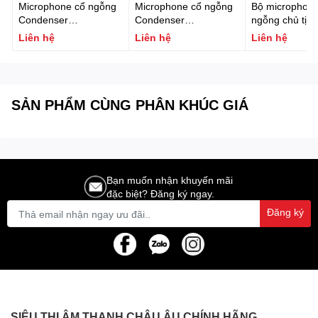
Microphone cổ ngỗng
Microphone cổ ngỗng
Bộ microphone
Condenser
Condenser
ngỗng chủ tịch
FONESTAR MICFLEX-
FONESTAR MICFLEX-
thống hội nghị
Liên hệ
Liên hệ
Liên hệ
C45-B
C45
FONESTAR MI
P
SẢN PHẨM CÙNG PHÂN KHÚC GIÁ
Bạn muốn nhận khuyến mãi
đặc biệt? Đăng ký ngay.
Đăng ký
SIÊU THỊ ÂM THANH CHÂU ÂU CHÍNH HÃNG