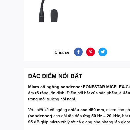
Chia sẻ
ĐẶC ĐIỂM NỔI BẬT
Micro cổ ngỗng condenser FONESTAR MICFLEX-C
âm rõ ràng, ổn định. Điểm nổi bật của sản phẩm là
đèn
trong môi trường hội nghị.
Với thiết kế cổ ngỗng
chiều cao 450 mm
, micro cho p
(condenser)
cho dải tần đáp ứng
50 Hz – 20 kHz
, bắt
95 dB
giúp micro xử lý tốt cả giọng nhẹ nhàng lẫn giọ