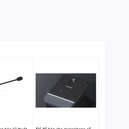
g báo kỹ thuật
Đế để bàn cho microphone cổ