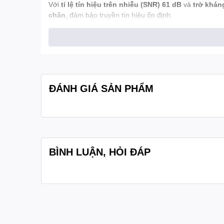
Với
tỉ lệ tín hiệu trên nhiễu (SNR) 61 dB
và
trở khán
chân
, đảm bảo truyền tín hiệu ổn định.
Micro hoạt động với
nguồn Phantom 1,5 – 9 V DC
, t
thống micro hội nghị
MIC-SCF-D
,
MIC-SCF-P
.
Nhẹ chỉ
0,08 kg
, MICFLEX-C45LED vừa gọn gàng vừa chắ
ĐÁNH GIÁ SẢN PHẨM
BÌNH LUẬN, HỎI ĐÁP