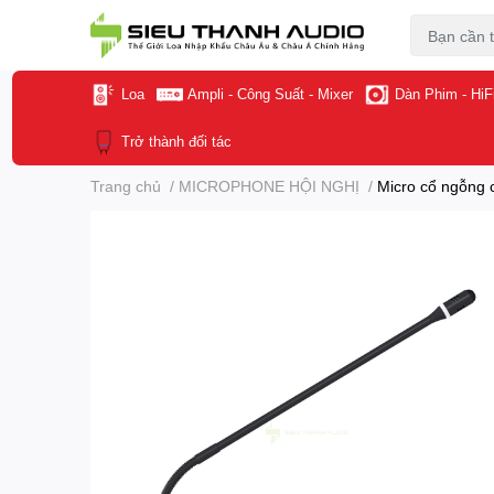
Loa
Ampli - Công Suất - Mixer
Dàn Phim - HiF
Trở thành đối tác
Trang chủ
/
MICROPHONE HỘI NGHỊ
/
Micro cổ ngỗn