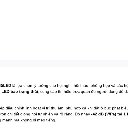
45LED
là lựa chọn lý tưởng cho hội nghị, hội thảo, phòng họp và các
 LED báo trạng thái
, cung cấp tín hiệu trực quan để người dùng dễ d
hép điều chỉnh linh hoạt vị trí thu âm, phù hợp cả khi đặt ở bục phát 
 trọn chi tiết giọng nói tự nhiên và rõ ràng. Độ nhạy
-42 dB (V/Pa) tại 1
ng mạnh mà không bị méo tiếng.