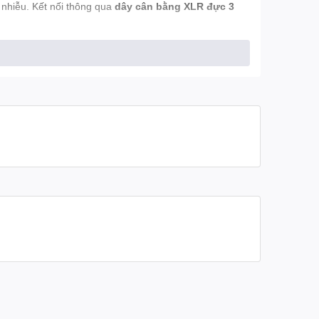
nhiễu. Kết nối thông qua
dây cân bằng XLR đực 3
ASE-MP
(tích hợp mạch tiền khuếch đại) và các hệ
ượng cao kèm khả năng hiển thị trạng thái trực quan.