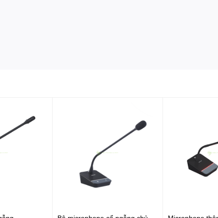
gỗng
Bộ microphone cổ ngỗng chủ
Microphone thôn