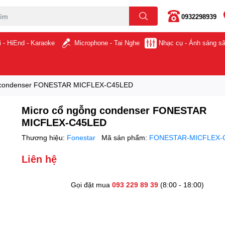
0932298939
i - HiEnd - Karaoke
Microphone - Tai Nghe
Nhạc cụ - Ánh sáng s
g condenser FONESTAR MICFLEX-C45LED
Micro cổ ngỗng condenser FONESTAR
MICFLEX-C45LED
Thương hiệu:
Fonestar
Mã sản phẩm:
FONESTAR-MICFLEX-
Liên hệ
Gọi đặt mua
093 229 89 39
(8:00 - 18:00)