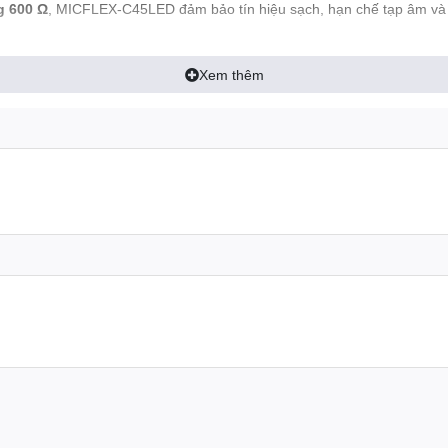
g 600 Ω
, MICFLEX-C45LED đảm bảo tín hiệu sạch, hạn chế tạp âm và 
ương thích hoàn hảo với các đế để bàn
FONESTAR MICBASE-P
,
MICB
Xem thêm
c chắn, là giải pháp tối ưu cho những hệ thống yêu cầu micro chất l