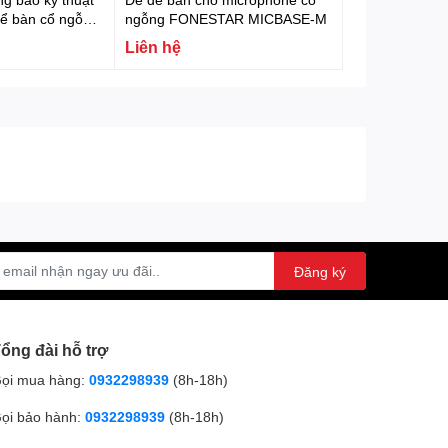
để bàn cổ ngỗng,
ngỗng FONESTAR MICBASE-M
oE Fonestar
Liên hệ
Đăng ký
ổng đài hỗ trợ
ọi mua hàng:
0932298939
(8h-18h)
ọi bảo hành:
0932298939
(8h-18h)