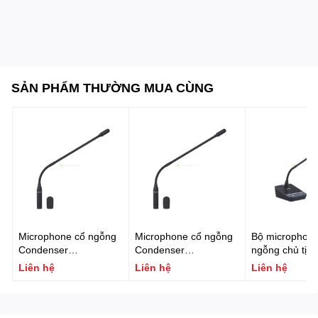
Kích thước hình học:
153 × 135 × 58 mm
Trọng lượng thiết bị:
0.5 kg
SẢN PHẨM THƯỜNG MUA CÙNG
Microphone cổ ngỗng
Microphone cổ ngỗng
Bộ microphone
Condenser
Condenser
ngỗng chủ tịch
FONESTAR MICFLEX-
FONESTAR MICFLEX-
thống hội nghị
Liên hệ
Liên hệ
Liên hệ
C45-B
C45
FONESTAR MI
P