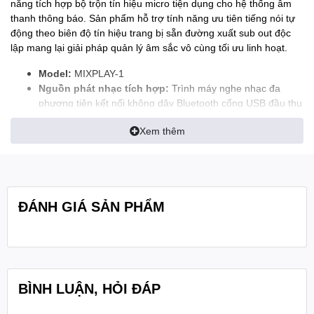
năng tích hợp bộ trộn tín hiệu micro tiện dụng cho hệ thống âm
thanh thông báo. Sản phẩm hỗ trợ tính năng ưu tiên tiếng nói tự
động theo biên độ tín hiệu trang bị sẵn đường xuất sub out độc
lập mang lại giải pháp quản lý âm sắc vô cùng tối ưu linh hoạt.
Model:
MIXPLAY-1
Nguồn phát nhạc tích hợp:
Trình máy nghe nhạc đa
phương tiện kết nối không dây Bluetooth cổng USB đầu thu
đài FM
Xem thêm
Chức năng ghi dữ liệu:
Tích hợp tính năng ghi âm âm
thanh đầu vào trực tiếp
Cấu hình bộ trộn tín hiệu:
Bộ trộn tín hiệu đầu vào
microphone kết hợp với các nguồn đầu vào phụ trợ hoặc
nguồn từ đầu phát
ĐÁNH GIÁ SẢN PHẨM
Cơ chế ưu tiên thông minh:
Ưu tiên tín hiệu micro tự
động điều chỉnh hạ nguồn nhạc nền theo mức cường độ tín
hiệu tiếng nói
Cổng xuất tần số thấp:
Trang bị ngõ đầu ra chuyên dụng
dành cho loa siêu trầm chủ động (loa sub active)
Hệ thống phím bấm điều khiển:
Tinh chỉnh dải âm sắc
BÌNH LUẬN, HỎI ĐÁP
âm trầm âm trung âm bổng và mạch cân bằng balance trái
phải