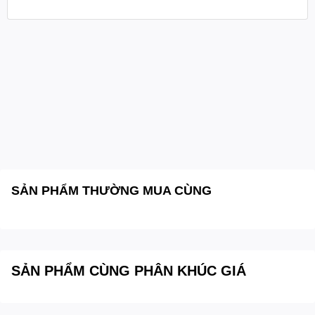
Dải tần số đáp ứng toàn mạch:
20 - 20000 Hz
Độ méo hài kết hợp nhiễu (THD+N):
Sạch tiếng dưới
0.1% đo tại tần số tiêu chuẩn 1 kHz
Tỷ lệ tín hiệu trên nhiễu (S/N Ratio) ngõ Mic:
Đạt thông
số lớn hơn 60 dB
Tỷ lệ tín hiệu trên nhiễu (S/N Ratio) ngõ Aux:
Đạt thông
số lớn hơn 70 dB
Nguồn điện cung cấp hoạt động:
Nguồn xoay chiều linh
hoạt 230V hoặc 115V AC công suất tiêu thụ 7 W
Kích thước hình học (D x H x W):
Chiều sâu 433 x 45 x
155 mm
Trọng lượng thiết bị:
1.9 kg
SẢN PHẨM THƯỜNG MUA CÙNG
SẢN PHẨM CÙNG PHÂN KHÚC GIÁ