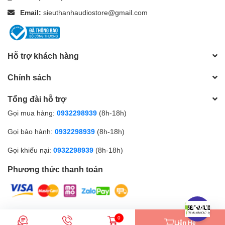
Email:
sieuthanhaudiostore@gmail.com
Hỗ trợ khách hàng
Chính sách
Tổng đài hỗ trợ
Gọi mua hàng:
0932298939
(8h-18h)
Gọi bảo hành:
0932298939
(8h-18h)
Gọi khiếu nại:
0932298939
(8h-18h)
Phương thức thanh toán
© Bản quyền thuộc về CÔNG TY CỔ PHẦN SIÊU THANH AUDIO |
0
Liên Hệ