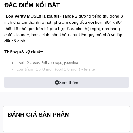
ĐẶC ĐIỂM NỔI BẬT
Loa Verity MUSE8
là loa full - range 2 đường tiếng thụ động 8
inch cho âm thanh rõ nét, phủ âm đồng đều với horn 90° x 90°,
thiết kế nhỏ gọn bền bỉ, phù hợp Karaoke, hội nghị, nhà hàng -
café - lounge, bar - club, sân khấu - sự kiện quy mô nhỏ và lắp
đặt cố định.
Thông số kỹ thuật:
Loại: 2 - way full - range, passive
Loa trầm: 1 x 8 inch (coil 1.8 inch) - ferrite
Loa tép: 1 x 1 inch (coil 1 inch) - ferrite, horn 90° x 90°
Dải tần đáp ứng (-10 dB): 55Hz - 18kHz
Xem thêm
Công suất: 400W Program
Trở kháng: 8Ω
Max SPL: >126 dB @ 1m
Góc phủ: 90° (ngang) x 90° (dọc)
Kết nối: 2 x Speakon NL4
ĐÁNH GIÁ SẢN PHẨM
Vỏ thùng: gỗ bạch dương nhiều lớp, sơn chống trầy
Điểm treo: 20 điểm M8
Kích thước (R x C x S): 280 x 460 x 330 mm