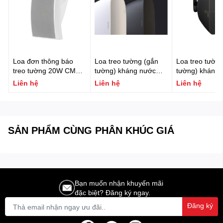
Loa đơn thông báo
Loa treo tường (gắn
Loa treo tường
treo tường 20W CMX
tường) kháng nước
tường) kháng 
Model: WSK-610K
FONESTAR SONORA-
FONESTAR S
Liên hệ
Liên hệ
Liên hệ
5B
5TN
SẢN PHẨM CÙNG PHÂN KHÚC GIÁ
Bạn muốn nhận khuyến mãi
đặc biệt? Đăng ký ngay.
Đăng ký