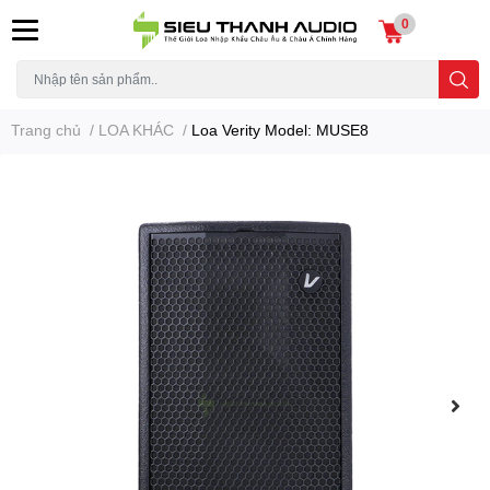
0
Trang chủ
/
LOA KHÁC
/
Loa Verity Model: MUSE8