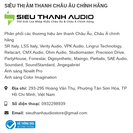
SIÊU THỊ ÂM THANH CHÂU ÂU CHÍNH HÃNG
Phân phối các thương hiệu âm thanh Châu Âu, Châu Á chính
hãng
SR Italy, LSS Italy, Verity Audio, VPK Audio, Lingrui Technology,
Relacart, CMX Audio, Ohm Audio, Studiomaster, Precision Drive,
PartyHouse, Fonestar, Digisynthetic, Maingo, Piettalis, SAE Audio,
Soundard, SoundStandard, Jingegabriel
Ánh sáng Nowlit Pro
Ánh sáng Color Imagination
Địa chỉ:
293-295 Hoàng Văn Thụ, Phường Tân Sơn Hòa, TP
Hồ Chí Minh, Việt Nam
Số điện thoại:
0932298939
Email:
sieuthanhaudiostore@gmail.com