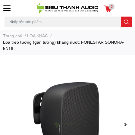
0
Trang chủ
/
LOA KHÁC
/
Loa treo tường (gắn tường) kháng nước FONESTAR SONORA-
5N16