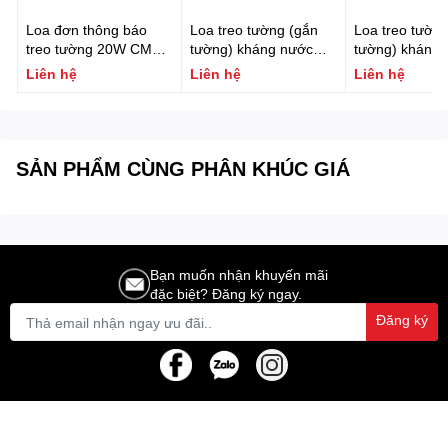
Loa đơn thông báo
Loa treo tường (gắn
Loa treo tường
treo tường 20W CMX
tường) kháng nước
tường) kháng 
Model: WSK-610K
FONESTAR SONORA-
FONESTAR S
Liên hệ
Liên hệ
Liên hệ
5B
5TN
SẢN PHẨM CÙNG PHÂN KHÚC GIÁ
Bạn muốn nhận khuyến mãi
đặc biệt? Đăng ký ngay.
Đăng ký