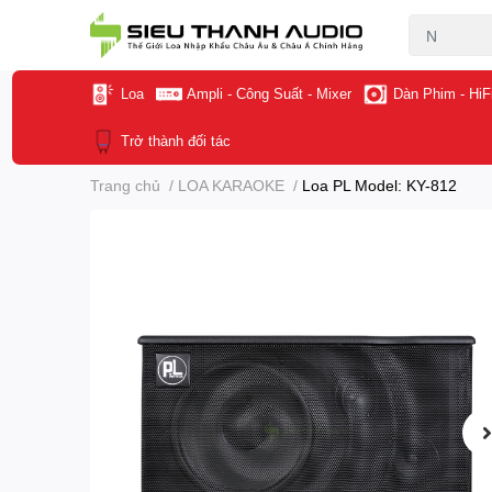
Loa
Ampli - Công Suất - Mixer
Dàn Phim - HiF
Trở thành đối tác
Trang chủ
/
LOA KARAOKE
/
Loa PL Model: KY-812