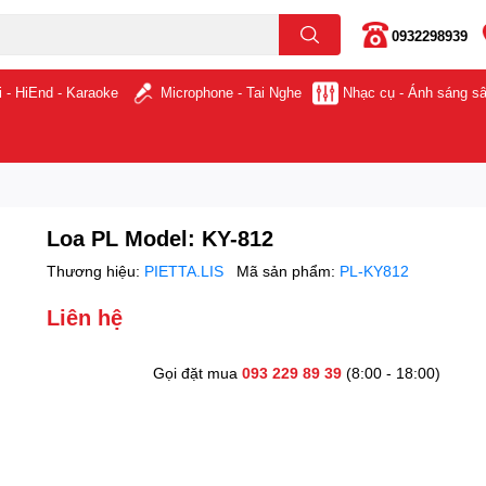
0932298939
i - HiEnd - Karaoke
Microphone - Tai Nghe
Nhạc cụ - Ánh sáng s
Loa PL Model: KY-812
Thương hiệu:
PIETTA.LIS
Mã sản phẩm:
PL-KY812
Liên hệ
Gọi đặt mua
093 229 89 39
(8:00 - 18:00)