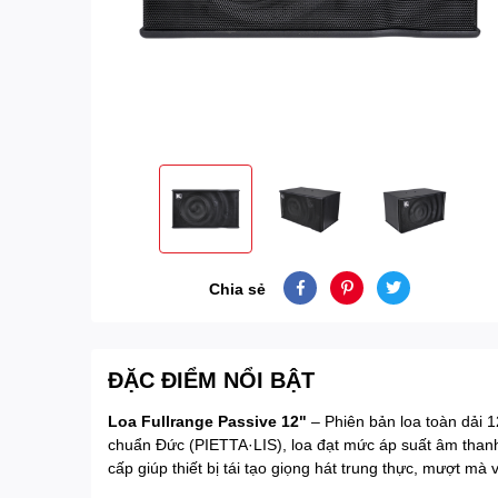
Chia sẻ
ĐẶC ĐIỂM NỔI BẬT
Loa Fullrange Passive 12"
– Phiên bản loa toàn dải 1
chuẩn Đức (PIETTA·LIS), loa đạt mức áp suất âm thanh
cấp giúp thiết bị tái tạo giọng hát trung thực, mượt mà 