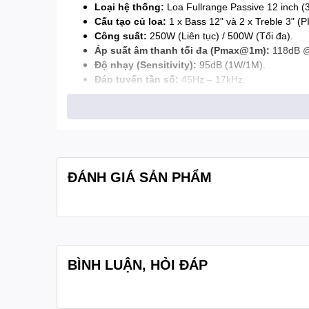
Loại hệ thống:
Loa Fullrange Passive 12 inch (3
Cấu tạo củ loa:
1 x Bass 12" và 2 x Treble 3" 
Công suất:
250W (Liên tục) / 500W (Tối đa).
Áp suất âm thanh tối đa (Pmax@1m):
118dB 
Độ nhạy (Sensitivity):
95dB (1W/1M).
Đáp tuyến tần số:
45Hz – 17kHz.
Trở kháng định mức:
8 Ohm.
Kích thước (W x H x D):
575 × 350 × 355 mm.
Trọng lượng:
32 kg / cặp.
ĐÁNH GIÁ SẢN PHẨM
BÌNH LUẬN, HỎI ĐÁP