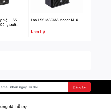
y hiệu LSS
Loa LSS MAGMA Model: M10
 Công suất
Liên hệ
Đăng ký
ổng đài hỗ trợ