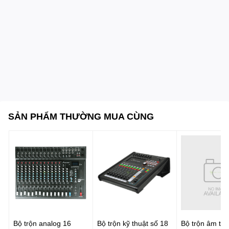
tỏa khắp không gian.
✅
Thiết kế tinh tế, hiện đại:
Thân loa
màu đen sang trọng
, kiểu dáng
cao thanh lịch
, vừa
mang phong cách thẩm mỹ hiện đại vừa tối ưu khả năng cộng
hưởng âm thanh.
✅
Ứng dụng linh hoạt:
Phù hợp cho
nghe nhạc Hi-Fi, xem phim, giải trí gia đình,
quán cà phê acoustic hoặc không gian trưng bày cao cấp.
SẢN PHẨM THƯỜNG MUA CÙNG
⚙️
📋 Thông số kỹ thuật
Cấu hình:
2 đường tiếng, 3 loa (1 x 1" compression driver,
2 x 203mm conical horn)
Tần số đáp ứng:
40Hz – 20.000Hz
Độ nhạy:
90dB
Trở kháng:
8 Ohm
Bộ trộn analog 16
Bộ trộn kỹ thuật số 18
Bộ trộn âm th