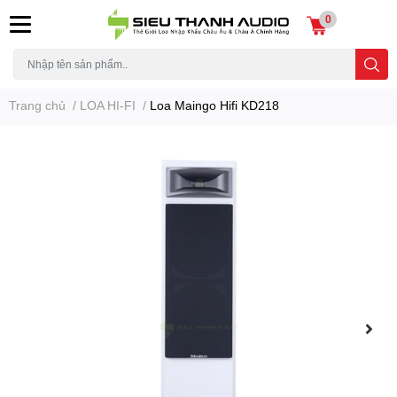
0
Trang chủ
/
LOA HI-FI
/
Loa Maingo Hifi KD218