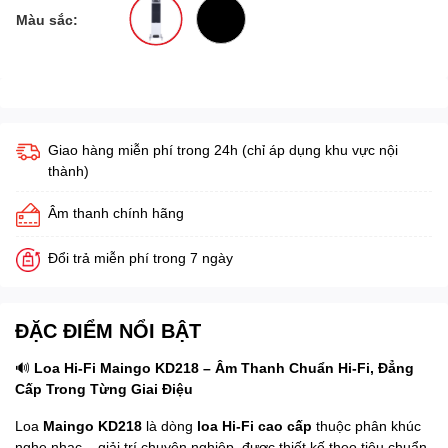
Màu sắc:
Giao hàng miễn phí trong 24h (chỉ áp dụng khu vực nội
thành)
Âm thanh chính hãng
Đổi trả miễn phí trong 7 ngày
ĐẶC ĐIỂM NỔI BẬT
🔊
Loa Hi-Fi Maingo KD218 – Âm Thanh Chuẩn Hi-Fi, Đẳng
Cấp Trong Từng Giai Điệu
Loa
Maingo KD218
là dòng
loa Hi-Fi cao cấp
thuộc phân khúc
nghe nhạc – giải trí chuyên nghiệp, được thiết kế theo tiêu chuẩn