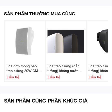
SẢN PHẨM THƯỜNG MUA CÙNG
Loa đơn thông báo
Loa treo tường (gắn
Loa treo tường
treo tường 20W CMX
tường) kháng nước
tường) kháng 
Model: WSK-610K
FONESTAR SONORA-
FONESTAR S
Liên hệ
Liên hệ
Liên hệ
5B
5TN
SẢN PHẨM CÙNG PHÂN KHÚC GIÁ