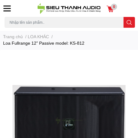
0
Trang chủ
/
LOA KHÁC
/
Loa Fullrange 12" Passive model: KS-812