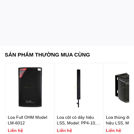
SẢN PHẨM THƯỜNG MUA CÙNG
Loa Full OHM Model:
Loa cột có dây hiệu
Loa thùng đơn
LM-6012
LSS, Model: PP4-10,
hiệu LSS, Mod
Công suất 600W
Công suất: 6
Liên hệ
Liên hệ
Liên hệ