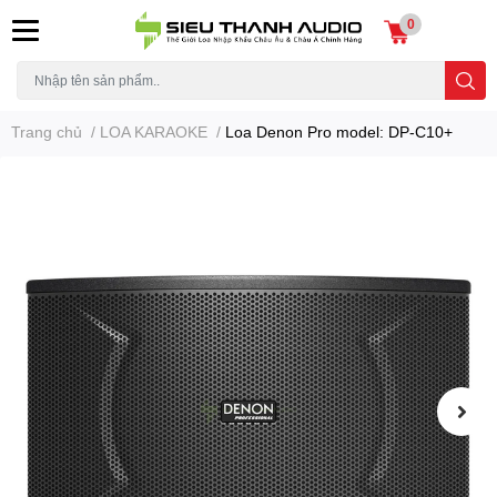
0
Trang chủ
/
LOA KARAOKE
/
Loa Denon Pro model: DP-C10+