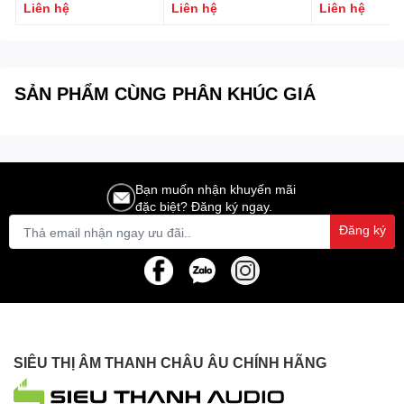
Công suất 20W
5/10/15W Fonestar
6N-GR
Liên hệ
Liên hệ
Liên hệ
Model: SKY-6T
SẢN PHẨM CÙNG PHÂN KHÚC GIÁ
Bạn muốn nhận khuyến mãi
đặc biệt? Đăng ký ngay.
Đăng ký
SIÊU THỊ ÂM THANH CHÂU ÂU CHÍNH HÃNG