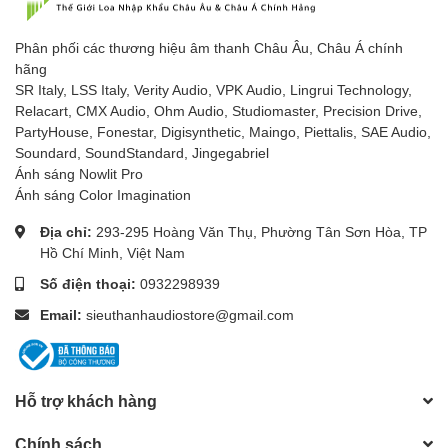
Phân phối các thương hiệu âm thanh Châu Âu, Châu Á chính
hãng
SR Italy, LSS Italy, Verity Audio, VPK Audio, Lingrui Technology,
Relacart, CMX Audio, Ohm Audio, Studiomaster, Precision Drive,
PartyHouse, Fonestar, Digisynthetic, Maingo, Piettalis, SAE Audio,
Soundard, SoundStandard, Jingegabriel
Ánh sáng Nowlit Pro
Ánh sáng Color Imagination
Địa chỉ:
293-295 Hoàng Văn Thụ, Phường Tân Sơn Hòa, TP
Hồ Chí Minh, Việt Nam
Số điện thoại:
0932298939
Email:
sieuthanhaudiostore@gmail.com
Hỗ trợ khách hàng
Chính sách