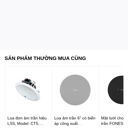
Độ dày trần tối đa cho phép:
30 mm
SẢN PHẨM THƯỜNG MUA CÙNG
Loa đơn âm trần hiệu
Loa âm trần 6" có biến
Mặt lưới cho l
LSS, Model: CT5,
áp công suất
trần FONESTA