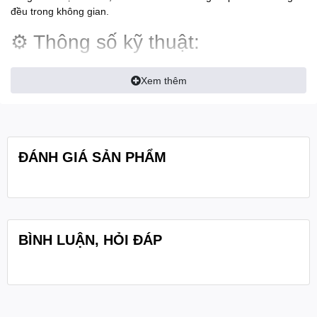
đều trong không gian.
⚙️ Thông số kỹ thuật:
Công suất định mức:
6W / 3W (100V – 70V line)
Xem thêm
Kiểu loa:
Toàn dải 6.5 inch
Tần số đáp ứng:
100Hz – 15kHz
Độ nhạy (SPL 1W/1m):
93dB
ĐÁNH GIÁ SẢN PHẨM
Kích thước:
Ø188 × 76 mm
Chất liệu:
Lưới bằng thép, vòng bao bằng nhựa cao cấp
Trọng lượng:
0.7 kg
BÌNH LUẬN, HỎI ĐÁP
Màu sắc:
Trắng
👉 Loa âm trần
CMX CSK-66H
mang lại âm thanh
trong trẻo –
ổn định – bền bỉ
, rất thích hợp cho hệ thống âm thanh
nhạc