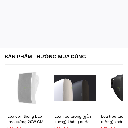
nền và thông báo diện rộng
.
SẢN PHẨM THƯỜNG MUA CÙNG
Loa đơn thông báo
Loa treo tường (gắn
Loa treo tường
treo tường 20W CMX
tường) kháng nước
tường) kháng 
Model: WSK-610K
FONESTAR SONORA-
FONESTAR S