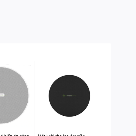
có biến áp công
Mặt lưới cho loa âm trần