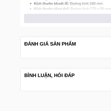
Kích thước khoét lỗ:
Đường kính 240 mm.
Kích thước tổng thể:
Đường kính 270 × 90 mm
Chất liệu:
Vỏ loa bằng nhựa ABS và lưới kim loạ
Trọng lượng:
1.3 kg.
Màu sắc:
Trắng.
ĐÁNH GIÁ SẢN PHẨM
BÌNH LUẬN, HỎI ĐÁP