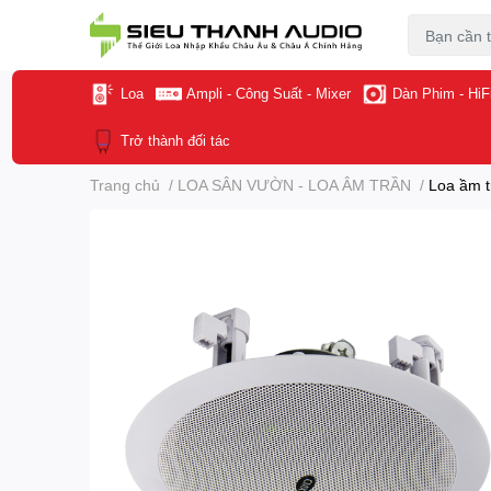
Loa
Ampli - Công Suất - Mixer
Dàn Phim - HiF
Trở thành đối tác
Trang chủ
/
LOA SÂN VƯỜN - LOA ÂM TRẦN
/
Loa ầm 