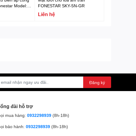
onestar Model:
FONESTAR SKY-5N-GR
Liên hệ
Đăng ký
ổng đài hỗ trợ
ọi mua hàng:
0932298939
(8h-18h)
ọi bảo hành:
0932298939
(8h-18h)