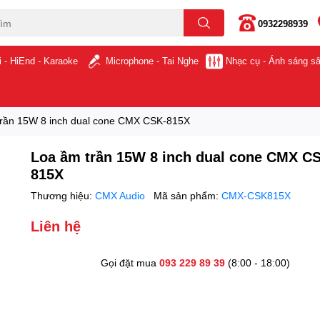
0932298939
i - HiEnd - Karaoke
Microphone - Tai Nghe
Nhạc cụ - Ánh sáng s
trần 15W 8 inch dual cone CMX CSK-815X
Loa ầm trần 15W 8 inch dual cone CMX C
815X
Thương hiệu:
CMX Audio
Mã sản phẩm:
CMX-CSK815X
Liên hệ
Gọi đặt mua
093 229 89 39
(8:00 - 18:00)