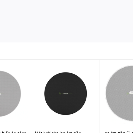
ó biến áp công
Mặt lưới cho loa âm trần
Loa âm trần 5" 