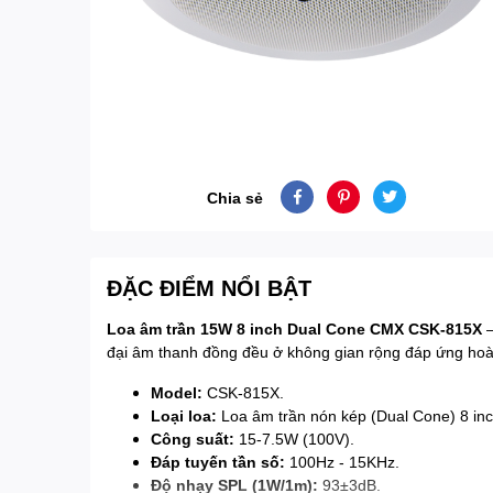
Chia sẻ
ĐẶC ĐIỂM NỔI BẬT
Loa âm trần 15W 8 inch Dual Cone CMX CSK-815X
–
đại âm thanh đồng đều ở không gian rộng đáp ứng hoàn
Model:
CSK-815X.
Loại loa:
Loa âm trần nón kép (Dual Cone) 8 inc
Công suất:
15-7.5W (100V).
Đáp tuyến tần số:
100Hz - 15KHz.
Độ nhạy SPL (1W/1m):
93±3dB.