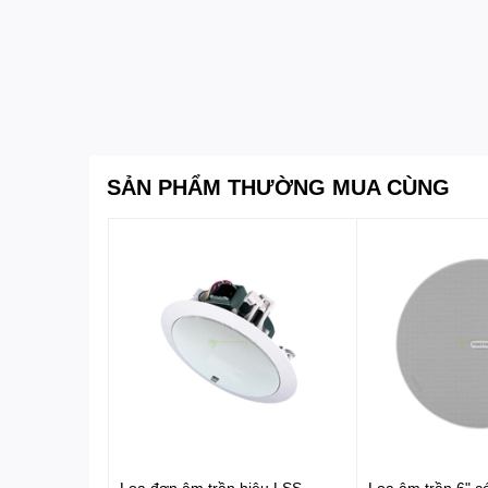
SẢN PHẨM THƯỜNG MUA CÙNG
Loa đơn âm trần hiệu LSS,
Loa âm trần 6" c