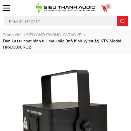
0
Trang chủ
/
ĐÈN CHO PHÒNG KARAOKE
/
Đèn Laser hoạt hình full màu sắc (mô hình kỹ thuật) KTV Model
HR-D3000RGB