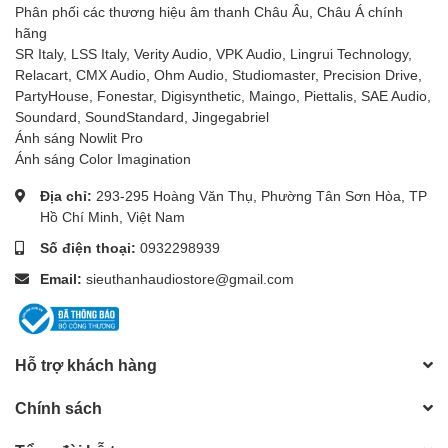
Phân phối các thương hiệu âm thanh Châu Âu, Châu Á chính
hãng
SR Italy, LSS Italy, Verity Audio, VPK Audio, Lingrui Technology,
Relacart, CMX Audio, Ohm Audio, Studiomaster, Precision Drive,
PartyHouse, Fonestar, Digisynthetic, Maingo, Piettalis, SAE Audio,
Soundard, SoundStandard, Jingegabriel
Ánh sáng Nowlit Pro
Ánh sáng Color Imagination
Địa chỉ:
293-295 Hoàng Văn Thụ, Phường Tân Sơn Hòa, TP
Hồ Chí Minh, Việt Nam
Số điện thoại:
0932298939
Email:
sieuthanhaudiostore@gmail.com
Hỗ trợ khách hàng
Chính sách