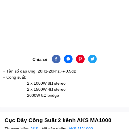
Chia sẻ
+ Tần số đáp ứng: 20Hz-20khz,+/-0.5dB
+ Công suất:
2 x 1000W 8Ω stereo
2 x 1500W 4Ω stereo
2000W 8Ω bridge
Cục Đẩy Công Suất 2 kênh AKS MA1000
Thương hiệu:
AKS
Mã sản phẩm:
AKS-MA1000