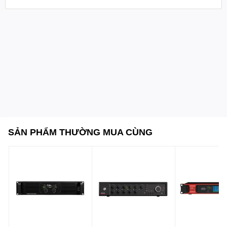
dải tần
Tỷ lệ tín hiệu trên nhiễu (S/N ratio):
≥95dB – mang đến âm thanh sạch, giảm thiểu tạp âm nền
Độ nhạy đầu vào:
0.77V / 1.4V – phù hợp với nhiều thiết bị vang số, mixer
chuyên dụng
Nguồn điện:
SẢN PHẨM THƯỜNG MUA CÙNG
220V – 230V AC, 50Hz/60Hz – tương thích tốt với điện lưới
phổ thông
Kích thước:
480 x 325 x 88 mm – thiết kế tiêu chuẩn, dễ lắp đặt
Trọng lượng:
19.5 kg – khung máy chắc chắn, linh kiện chất lượng cao