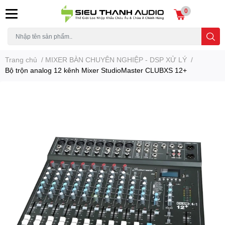
0
Trang chủ
/
MIXER BÀN CHUYÊN NGHIỆP - DSP XỬ LÝ
/
Bộ trộn analog 12 kênh Mixer StudioMaster CLUBXS 12+