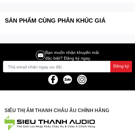
Mid (Trung):
2.5kHz
Lo (Thấp):
45Hz
Lo Cut:
80Hz
SẢN PHẨM CÙNG PHÂN KHÚC GIÁ
Ngõ ra âm thanh
Mức tín hiệu tối đa:
Cân bằng (Balanced):
+26dB
Bạn muốn nhận khuyến mãi
Không cân bằng (Unbalanced):
+20dB
đặc biệt? Đăng ký ngay.
Thiết kế & Nguồn điện
Đăng ký
Nguồn điện:
100V – 240V ~ (tương thích toàn cầu)
Kích thước (R x C x S):
415 x 80 x 365 mm
Trọng lượng:
5.5kg
Ứng dụng của StudioMaster
CLUBXS 12+
SIÊU THỊ ÂM THANH CHÂU ÂU CHÍNH HÃNG
StudioMaster CLUBXS 12+
là lựa chọn lý tưởng cho các hệ
thống âm thanh vừa và nhỏ, nơi cần sự kết hợp giữa tính năng
tiện lợi, âm thanh chất lượng cao và thiết kế di động. Thiết bị