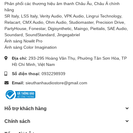
Phân phối các thương hiệu âm thanh Châu Âu, Châu Á chính
mang lại khả năng điều khiển âm thanh linh hoạt, hỗ trợ đầy đủ
hãng
nhu cầu biểu diễn, thu âm hay phát nhạc đa phương tiện.
SR Italy, LSS Italy, Verity Audio, VPK Audio, Lingrui Technology,
Từ khóa liên quan
Relacart, CMX Audio, Ohm Audio, Studiomaster, Precision Drive,
PartyHouse, Fonestar, Digisynthetic, Maingo, Piettalis, SAE Audio,
Bộ trộn âm thanh analog
Soundard, SoundStandard, Jingegabriel
Mixer 12 kênh
Ánh sáng Nowlit Pro
StudioMaster CLUBXS 12+
Ánh sáng Color Imagination
Mixer cho phòng thu
Địa chỉ:
293-295 Hoàng Văn Thụ, Phường Tân Sơn Hòa, TP
Mixer cho sân khấu
Hồ Chí Minh, Việt Nam
Số điện thoại:
0932298939
Email:
sieuthanhaudiostore@gmail.com
Hỗ trợ khách hàng
Chính sách