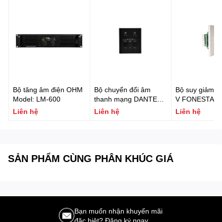
Bộ tăng âm điện OHM
Bộ chuyển đổi âm
Bộ suy giảm d
Model: LM-600
thanh mạng DANTE
V FONESTAR 
gắn tường 2 vào 2 ra
30TR
Liên hệ
Liên hệ
Liên hệ
(PoE) FONESTAR W-
DANTE-22X
SẢN PHẨM CÙNG PHÂN KHÚC GIÁ
Bạn muốn nhận khuyến mãi
đặc biệt? Đăng ký ngay.