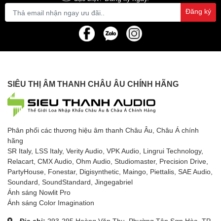
Đăng ký
SIÊU THỊ ÂM THANH CHÂU ÂU CHÍNH HÃNG
Phân phối các thương hiệu âm thanh Châu Âu, Châu Á chính
hãng
SR Italy, LSS Italy, Verity Audio, VPK Audio, Lingrui Technology,
Relacart, CMX Audio, Ohm Audio, Studiomaster, Precision Drive,
PartyHouse, Fonestar, Digisynthetic, Maingo, Piettalis, SAE Audio,
Soundard, SoundStandard, Jingegabriel
Ánh sáng Nowlit Pro
Ánh sáng Color Imagination
Địa chỉ:
293-295 Hoàng Văn Thụ, Phường Tân Sơn Hòa, TP