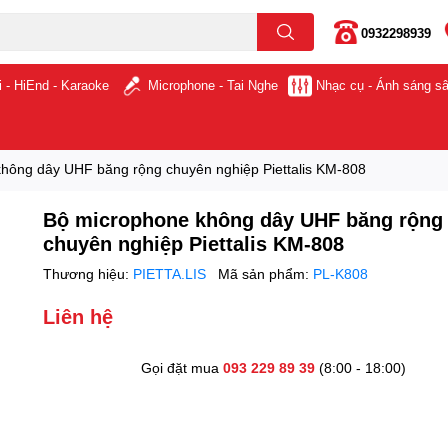
0932298939
i - HiEnd - Karaoke
Microphone - Tai Nghe
Nhạc cụ - Ánh sáng s
hông dây UHF băng rộng chuyên nghiệp Piettalis KM-808
Bộ microphone không dây UHF băng rộng
chuyên nghiệp Piettalis KM-808
Thương hiệu:
PIETTA.LIS
Mã sản phẩm:
PL-K808
Liên hệ
Gọi đặt mua
093 229 89 39
(8:00 - 18:00)