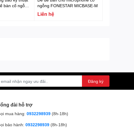
để bàn cổ ngỗng,
ngỗng FONESTAR MICBASE-M
oE Fonestar
Liên hệ
Đăng ký
ổng đài hỗ trợ
ọi mua hàng:
0932298939
(8h-18h)
ọi bảo hành:
0932298939
(8h-18h)