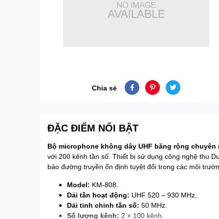
Chia sẻ
ĐẶC ĐIỂM NỔI BẬT
Bộ microphone không dây UHF băng rộng chuyên n
với 200 kênh tần số. Thiết bị sử dụng công nghệ thu D
bảo đường truyền ổn định tuyệt đối trong các môi trường
Model:
KM-808.
Dải tần hoạt động:
UHF 520 – 930 MHz.
Dải tinh chỉnh tần số:
50 MHz.
Số lượng kênh:
2 × 100 kênh.