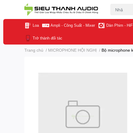
Loa
Ampli - Công Suất - Mixer
Dàn Phim - HiF
Trở thành đối tác
Trang chủ
/
MICROPHONE HỘI NGHỊ
/
Bộ microphone k