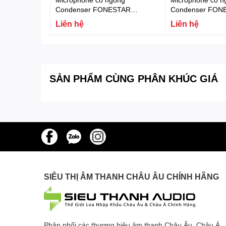
Condenser FONESTAR
Condenser FON
MICFLEX-C45-B
MICFLEX-C45
Liên hệ
Liên hệ
SẢN PHẨM CÙNG PHÂN KHÚC GIÁ
SIÊU THỊ ÂM THANH CHÂU ÂU CHÍNH HÃNG
Phân phối các thương hiệu âm thanh Châu Âu, Châu Á