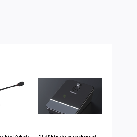
g báo kỹ thuật
Đế để bàn cho microphone cổ