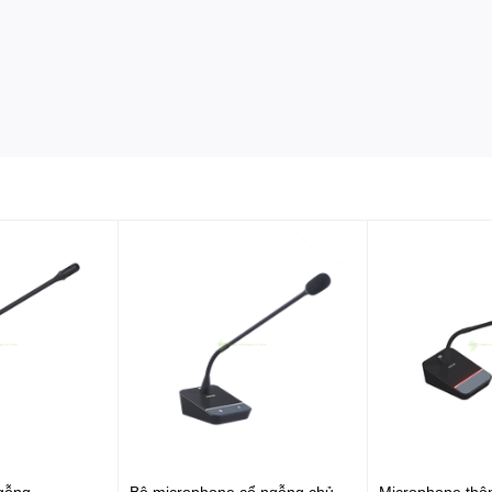
gỗng
Bộ microphone cổ ngỗng chủ
Microphone thôn