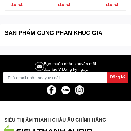
FONESTAR MICFLEX-
FONESTAR MICFLEX-
thống hội nghị
Liên hệ
Liên hệ
Liên hệ
C45-B
C45
FONESTAR MI
P
SẢN PHẨM CÙNG PHÂN KHÚC GIÁ
Bạn muốn nhận khuyến mãi
đặc biệt? Đăng ký ngay.
Đăng ký
SIÊU THỊ ÂM THANH CHÂU ÂU CHÍNH HÃNG