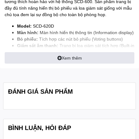
tương thích hoàn hảo với hệ thống SCD-600. Sản phẩm trang bị
đầy đủ tính năng hiển thị bỏ phiếu và loa giám sát giống với mẫu
chủ tọa đem lại sự đồng bộ cho toàn bộ phòng họp.
Model:
SCD-620D
Màn hình:
Màn hình hiển thị thông tin (Information display)
Bỏ phiếu:
Tích hợp các nút bỏ phiếu (Voting buttons)
Giám sát âm thanh:
Trang bị loa giám sát tích hợp (Built-in
monitor speaker)
Xem thêm
Kết nối & Truyền dẫn:
Truyền dẫn dữ liệu và tín hiệu âm
thanh kết nối với bộ điều khiển trung tâm bằng cáp Cat 5e
hoặc Cat 6 (Cat 5e / Cat 6 cable connection)
Loại micro:
Micro tụ điện electret hướng thu định hướng
đơn (Unidirectional)
ĐÁNH GIÁ SẢN PHẨM
Đèn báo:
LED hiển thị trạng thái hoạt động
Kích thước cần micro:
Cần micro cổ ngỗng 440 mm
Kích thước đế micro:
170 × 39 × 172 mm
Trọng lượng:
0.7 kg
BÌNH LUẬN, HỎI ĐÁP