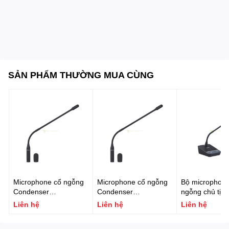
SẢN PHẨM THƯỜNG MUA CÙNG
Microphone cổ ngỗng
Microphone cổ ngỗng
Bộ microphone
Condenser
Condenser
ngỗng chủ tịch
FONESTAR MICFLEX-
FONESTAR MICFLEX-
thống hội nghị
Liên hệ
Liên hệ
Liên hệ
C45-B
C45
FONESTAR MI
P