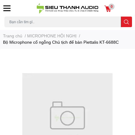
0
Trang chủ
/
MICROPHONE HỘI NGHỊ
/
Bộ Microphone cổ ngỗng Chủ tịch để bàn Piettalis KT-6688C