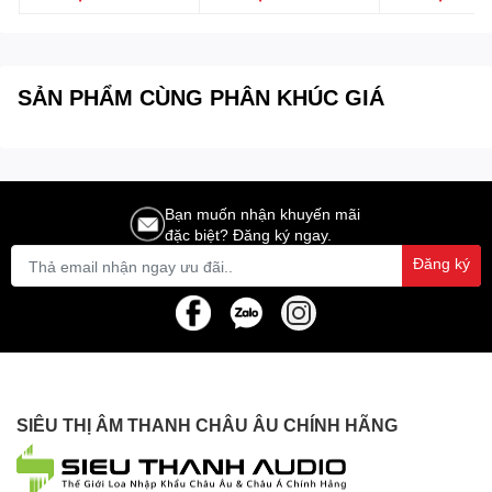
C45-B
C45
FONESTAR MI
P
SẢN PHẨM CÙNG PHÂN KHÚC GIÁ
Bạn muốn nhận khuyến mãi
đặc biệt? Đăng ký ngay.
Đăng ký
SIÊU THỊ ÂM THANH CHÂU ÂU CHÍNH HÃNG