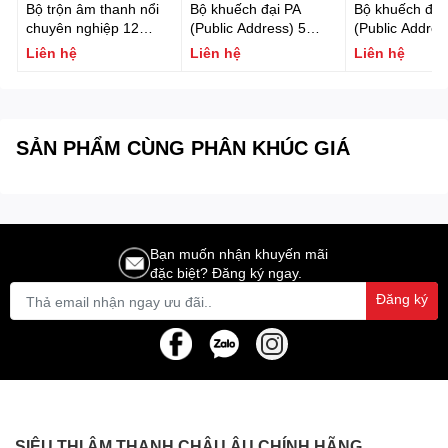
Bộ trộn âm thanh nổi
Bộ khuếch đại PA
Bộ khuếch đại
chuyên nghiệp 12
(Public Address) 5
(Public Addres
kênh FONESTAR MIX-
zone 600W
zone 360W
Liên hệ
Liên hệ
Liên hệ
12PRO
FONESTAR MAX-
FONESTAR M
600Z
360Z
SẢN PHẨM CÙNG PHÂN KHÚC GIÁ
Bạn muốn nhận khuyến mãi
đặc biệt? Đăng ký ngay.
Đăng ký
SIÊU THỊ ÂM THANH CHÂU ÂU CHÍNH HÃNG