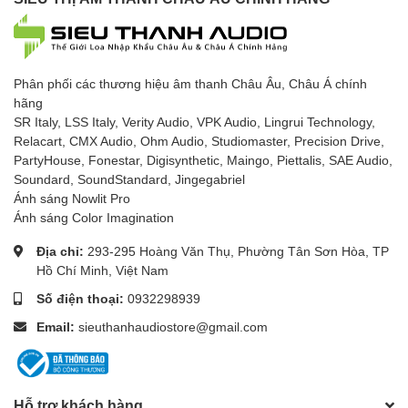
Phân phối các thương hiệu âm thanh Châu Âu, Châu Á chính
hãng
SR Italy, LSS Italy, Verity Audio, VPK Audio, Lingrui Technology,
Relacart, CMX Audio, Ohm Audio, Studiomaster, Precision Drive,
PartyHouse, Fonestar, Digisynthetic, Maingo, Piettalis, SAE Audio,
Soundard, SoundStandard, Jingegabriel
Ánh sáng Nowlit Pro
Ánh sáng Color Imagination
Địa chỉ:
293-295 Hoàng Văn Thụ, Phường Tân Sơn Hòa, TP
Hồ Chí Minh, Việt Nam
Số điện thoại:
0932298939
Email:
sieuthanhaudiostore@gmail.com
Hỗ trợ khách hàng