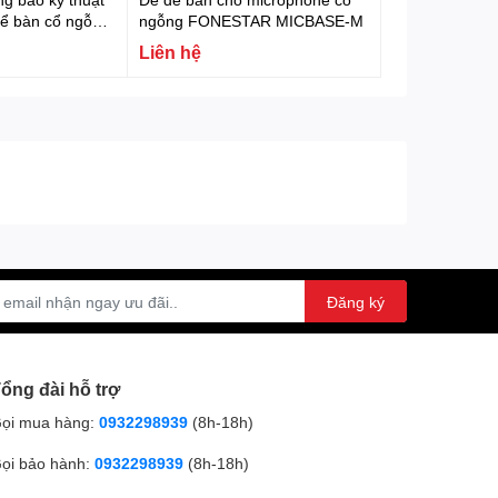
để bàn cổ ngỗng,
ngỗng FONESTAR MICBASE-M
oE Fonestar
Liên hệ
Đăng ký
ổng đài hỗ trợ
ọi mua hàng:
0932298939
(8h-18h)
ọi bảo hành:
0932298939
(8h-18h)