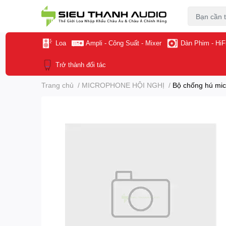
Loa
Ampli - Công Suất - Mixer
Dàn Phim - HiF
Trở thành đối tác
Trang chủ
/
MICROPHONE HỘI NGHỊ
/
Bộ chống hú micr