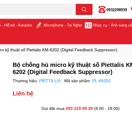
0932298939
i - HiEnd - Karaoke
Microphone - Tai Nghe
Nhạc cụ - Ánh sáng s
o kỹ thuật số Piettalis KM-6202 (Digital Feedback Suppressor)
Bộ chống hú micro kỹ thuật số Piettalis K
6202 (Digital Feedback Suppressor)
Thương hiệu:
PIETTA.LIS
Mã sản phẩm:
PL-K6202
Liên hệ
Gọi đặt mua
093 229 89 39
(8:00 - 18:00)