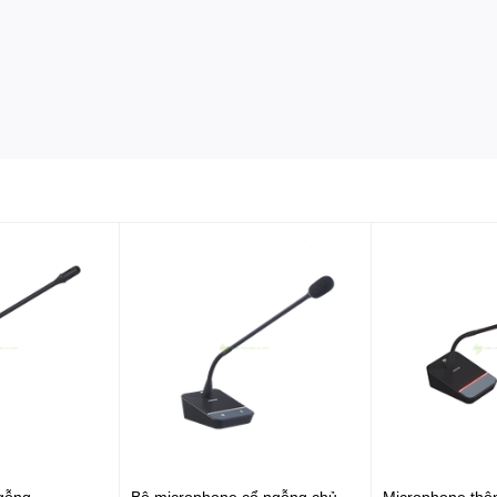
gỗng
Bộ microphone cổ ngỗng chủ
Microphone thôn