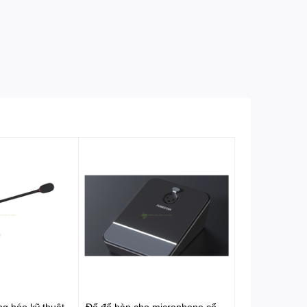
g báo kỹ thuật
Đế để bàn cho microphone cổ