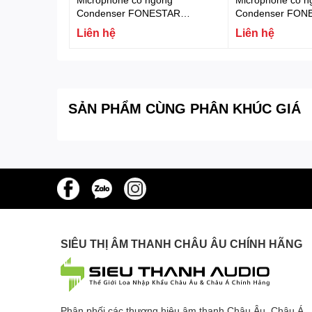
Condenser FONESTAR
Condenser FON
MICFLEX-C45-B
MICFLEX-C45
Liên hệ
Liên hệ
SẢN PHẨM CÙNG PHÂN KHÚC GIÁ
SIÊU THỊ ÂM THANH CHÂU ÂU CHÍNH HÃNG
Phân phối các thương hiệu âm thanh Châu Âu, Châu Á