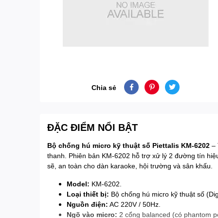
Chia sẻ
ĐẶC ĐIỂM NỔI BẬT
Bộ chống hú micro kỹ thuật số Piettalis KM-6202
– 
thanh. Phiên bản KM-6202 hỗ trợ xử lý 2 đường tín hiệu
sẽ, an toàn cho dàn karaoke, hội trường và sân khấu.
Model:
KM-6202.
Loại thiết bị:
Bộ chống hú micro kỹ thuật số (Di
Nguồn điện:
AC 220V / 50Hz.
Ngõ vào micro:
2 cổng balanced (có phantom p