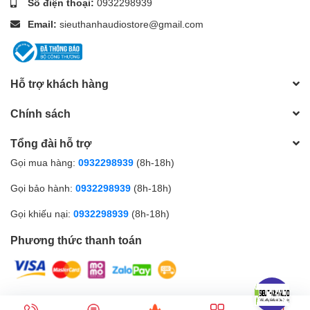
Số điện thoại:
0932298939
Email:
sieuthanhaudiostore@gmail.com
Hỗ trợ khách hàng
Chính sách
Tổng đài hỗ trợ
Gọi mua hàng:
0932298939
(8h-18h)
Gọi bảo hành:
0932298939
(8h-18h)
Gọi khiếu nại:
0932298939
(8h-18h)
Phương thức thanh toán
© Bản quyền thuộc về CÔNG TY CỔ PHẦN SIÊU THANH AUDIO |