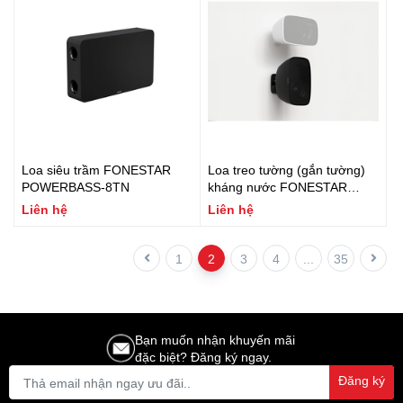
Loa siêu trầm FONESTAR
Loa treo tường (gắn tường)
POWERBASS-8TN
kháng nước FONESTAR
SONORA-5TB
Liên hệ
Liên hệ
1
2
3
4
...
35
Bạn muốn nhận khuyến mãi
đặc biệt? Đăng ký ngay.
Đăng ký