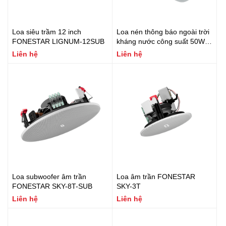
Loa siêu trầm 12 inch
Loa nén thông báo ngoài trời
FONESTAR LIGNUM-12SUB
kháng nước công suất 50W
(Vành nhôm), chuẩn IP66,
Liên hệ
Liên hệ
tích hợp biến áp 100V & Trở
kháng thấp Fonestar
VULKAN-51ST
Loa subwoofer âm trần
Loa âm trần FONESTAR
FONESTAR SKY-8T-SUB
SKY-3T
Liên hệ
Liên hệ